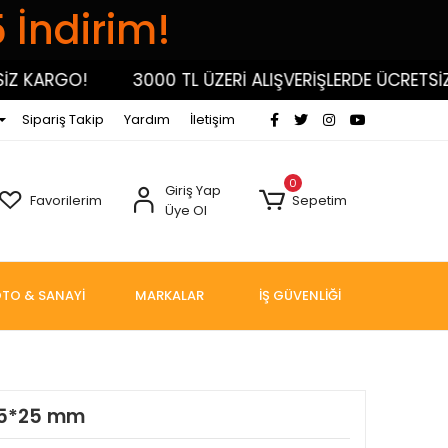
5 İndirim!
 KARGO!
3000 TL ÜZERİ ALIŞVERİŞLERDE ÜCRETSİZ K
Sipariş Takip
Yardım
İletişim
0
Giriş Yap
Favorilerim
Sepetim
Üye Ol
TO & SANAYİ
MARKALAR
İŞ GÜVENLİĞİ
e 5*25 mm