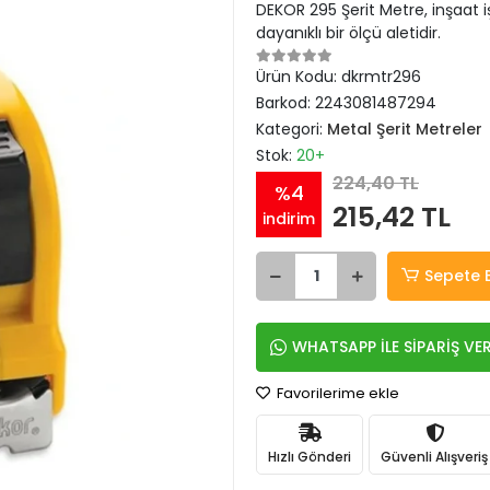
DEKOR 295 Şerit Metre, inşaat i
dayanıklı bir ölçü aletidir.
Ürün Kodu:
dkrmtr296
Barkod:
2243081487294
Kategori:
Metal Şerit Metreler
Stok:
20+
224,40 TL
%4
215,42 TL
indirim
Sepete 
WHATSAPP İLE SİPARİŞ VE
Favorilerime ekle
Hızlı Gönderi
Güvenli Alışveriş