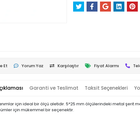
e Et
Yorum Yaz
Karşılaştır
Fiyat Alarmı
Tel
çıklaması
Garanti ve Teslimat
Taksit Seçenekleri
Yo
nımlar için ideal bir ölçü aletidir. 5*25 mm ölçülerindeki metal şerit m
ölçümler için mükemmel bir seçenektir.