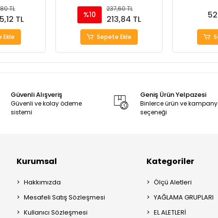
,80 TL
237,60 TL
52
%10
5,12 TL
213,84 TL
 Ekle
Sepete Ekle
S
Güvenli Alışveriş
Geniş Ürün Yelpazesi
Güvenli ve kolay ödeme
Binlerce ürün ve kampan
sistemi
seçeneği
Kurumsal
Kategoriler
Hakkımızda
Ölçü Aletleri
Mesafeli Satış Sözleşmesi
YAĞLAMA GRUPLARI
Kullanıcı Sözleşmesi
EL ALETLERİ