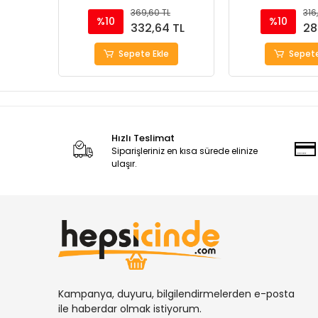
369,60 TL
316
%10
%10
332,64 TL
28
Sepete Ekle
Sepete
Hızlı Teslimat
Siparişleriniz en kısa sürede elinize
ulaşır.
Kampanya, duyuru, bilgilendirmelerden e-posta
ile haberdar olmak istiyorum.