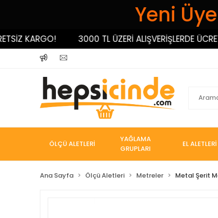
Yeni Üyel
SİZ KARGO!
3000 TL ÜZERİ ALIŞVERİŞLERDE ÜCRETS
YAĞLAMA
ÖLÇÜ ALETLERİ
EL ALETLERİ
GRUPLARI
Ana Sayfa
Ölçü Aletleri
Metreler
Metal Şerit M