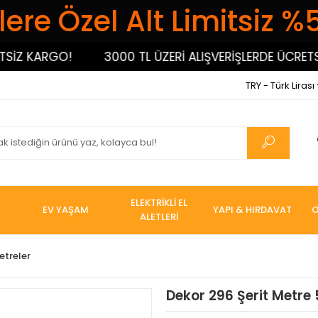
ere Özel Alt Limitsiz %
İZ KARGO!
3000 TL ÜZERİ ALIŞVERİŞLERDE ÜCRETSİZ
TRY - Türk Lirası
ELEKTRİKLİ EL
EV YAŞAM
YAPI & HIRDAVAT
O
ALETLERİ
etreler
Dekor 296 Şerit Metr