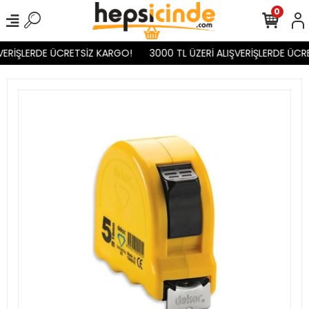
0
VERİŞLERDE ÜCRETSİZ KARGO!
3000 TL ÜZERİ ALIŞVERİŞLERDE ÜCR