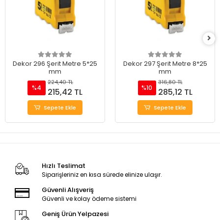
Dekor 296 Şerit Metre 5*25
Dekor 297 Şerit Metre 8*25
mm
mm
224,40 TL
316,80 TL
%4
%10
215,42 TL
285,12 TL
Sepete Ekle
Sepete Ekle
Hızlı Teslimat
Siparişleriniz en kısa sürede elinize ulaşır.
Güvenli Alışveriş
Güvenli ve kolay ödeme sistemi
Geniş Ürün Yelpazesi