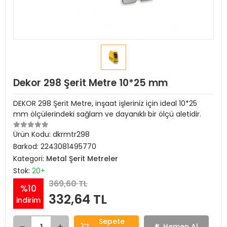
Dekor 298 Şerit Metre 10*25 mm
DEKOR 298 Şerit Metre, inşaat işleriniz için ideal 10*25
mm ölçülerindeki sağlam ve dayanıklı bir ölçü aletidir.
Ürün Kodu:
dkrmtr298
Barkod:
2243081495770
Kategori:
Metal Şerit Metreler
Stok:
20+
369,60 TL
%10
332,64 TL
indirim
Sepete
Hemen Al