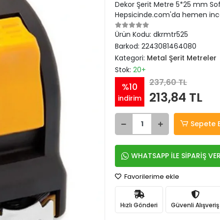
Dekor Şerit Metre 5*25 mm Soft 
Hepsicinde.com'da hemen ince
Ürün Kodu:
dkrmtr525
Barkod:
2243081464080
Kategori:
Metal Şerit Metreler
Stok:
20+
237,60 TL
%10
213,84 TL
indirim
Sepete 
WHATSAPP İLE SİPARİŞ VE
Favorilerime ekle
Hızlı Gönderi
Güvenli Alışveriş