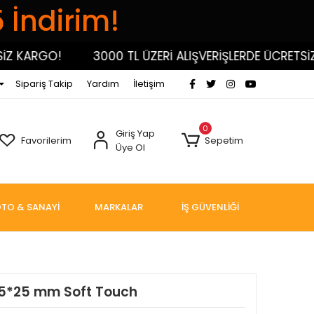
5 İndirim!
KARGO!
3000 TL ÜZERİ ALIŞVERİŞLERDE ÜCRETSİZ KA
Sipariş Takip
Yardım
İletişim
0
Giriş Yap
Favorilerim
Sepetim
Üye Ol
TO & SANAYİ
MARKALAR
İŞ GÜVENLİĞİ
e 5*25 mm Soft Touch