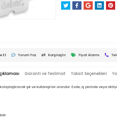
e Et
Yorum Yaz
Karşılaştır
Fiyat Alarmı
Tel
çıklaması
Garanti ve Teslimat
Taksit Seçenekleri
Yo
olaylaştıracak şık ve kullanışlı bir üründür. Evde, iş yerinde veya atöl
ilir