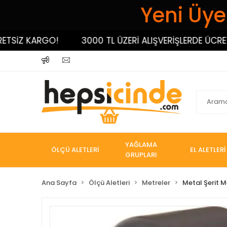
Yeni Üyel
İZ KARGO!
3000 TL ÜZERİ ALIŞVERİŞLERDE ÜCRETSİZ
YAĞLAMA
ÖLÇÜ ALETLERİ
EL ALETLERİ
GRUPLARI
Ana Sayfa
Ölçü Aletleri
Metreler
Metal Şerit M