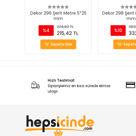
Dekor 296 Şerit Metre 5*25
Dekor 298 Şerit
mm
mm
224,40 TL
369
%4
%10
215,42 TL
33
Sepete Ekle
Sepete
Hızlı Teslimat
Siparişleriniz en kısa sürede elinize
ulaşır.