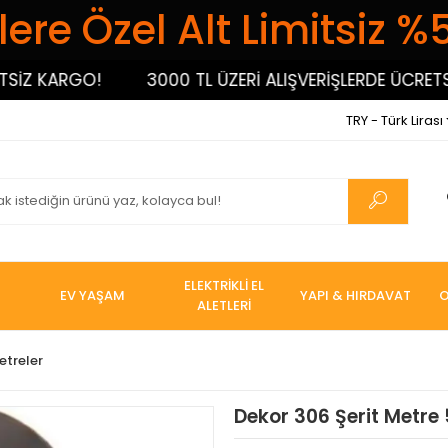
ere Özel Alt Limitsiz %
 KARGO!
3000 TL ÜZERİ ALIŞVERİŞLERDE ÜCRETSİZ 
TRY - Türk Lirası
ELEKTRİKLİ EL
EV YAŞAM
YAPI & HIRDAVAT
O
ALETLERİ
etreler
Dekor 306 Şerit Metr