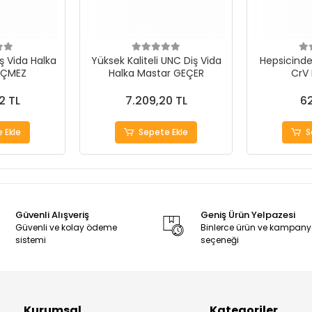
ş Vida Halka
Yüksek Kaliteli UNC Diş Vida
Hepsicinde 
EÇMEZ
Halka Mastar GEÇER
CrV
2 TL
7.209,20 TL
62
 Ekle
Sepete Ekle
S
Güvenli Alışveriş
Geniş Ürün Yelpazesi
Güvenli ve kolay ödeme
Binlerce ürün ve kampan
sistemi
seçeneği
Kurumsal
Kategoriler