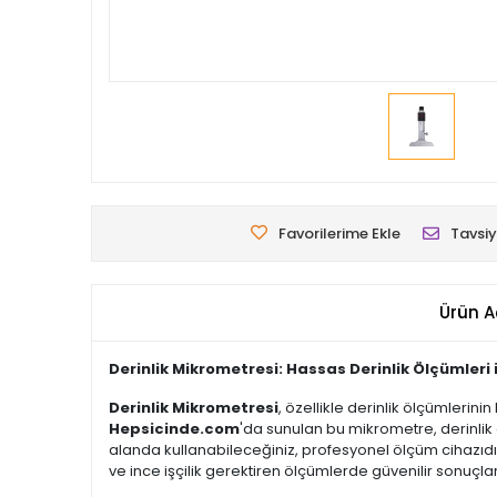
Favorilerime Ekle
Tavsiy
Ürün A
Derinlik Mikrometresi: Hassas Derinlik Ölçümleri 
Derinlik Mikrometresi
, özellikle derinlik ölçümlerin
Hepsicinde.com
'da sunulan bu mikrometre, derinlik 
alanda kullanabileceğiniz, profesyonel ölçüm cihazıdır
ve ince işçilik gerektiren ölçümlerde güvenilir sonuçla