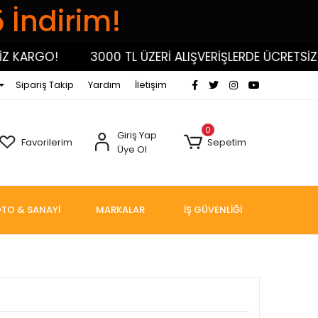
5 İndirim!
KARGO!
3000 TL ÜZERİ ALIŞVERİŞLERDE ÜCRETSİZ KA
Sipariş Takip
Yardım
İletişim
0
Giriş Yap
Favorilerim
Sepetim
Üye Ol
TO & SANAYİ
MARKALAR
İŞ GÜVENLİĞİ