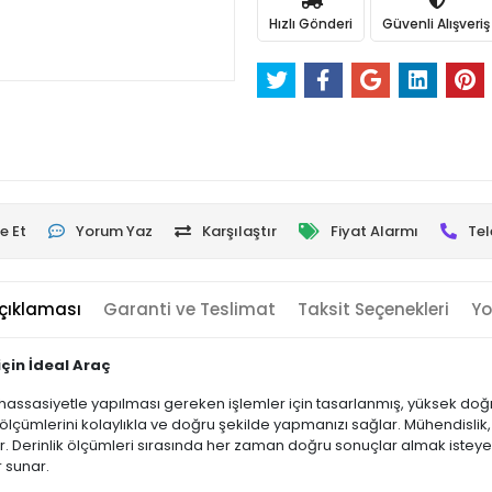
Hızlı Gönderi
Güvenli Alışveriş
e Et
Yorum Yaz
Karşılaştır
Fiyat Alarmı
Tel
çıklaması
Garanti ve Teslimat
Taksit Seçenekleri
Yo
için İdeal Araç
in hassasiyetle yapılması gereken işlemler için tasarlanmış, yüksek doğ
ölçümlerini kolaylıkla ve doğru şekilde yapmanızı sağlar. Mühendislik, 
. Derinlik ölçümleri sırasında her zaman doğru sonuçlar almak isteyen
r sunar.