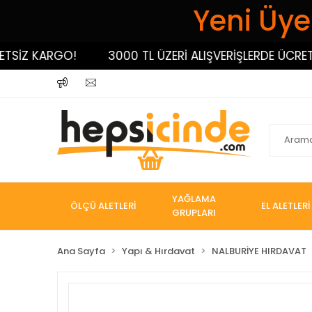
Yeni Üyel
İZ KARGO!
3000 TL ÜZERİ ALIŞVERİŞLERDE ÜCRETSİZ
YAĞLAMA
ÖLÇÜ ALETLERİ
EL ALETLERİ
GRUPLARI
Ana Sayfa
Yapı & Hırdavat
NALBURİYE HIRDAVAT