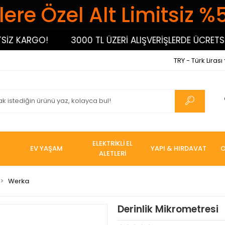
ere Özel Alt Limitsiz %
 KARGO!
3000 TL ÜZERİ ALIŞVERİŞLERDE ÜCRETSİZ 
TRY - Türk Lirası
ELEKTRİKLİ EL
EV YAŞAM
YAPI & HIRDAVAT
O
ALETLERİ
Werka
Derinlik Mikrometresi