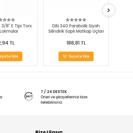
3/8" E Tipi Torx
DIN 340 Parabolik Siyah
 Lokmalar
Silindirik Saplı Matkap Uçları
1000Ad
,94 TL
188,81 TL
epete Ekle
Sepete Ekle
7 / 24 DESTEK
ya
Öneri ve şikayetlerinizi bize
iletebilirsiniz.
Bize Ulaşın