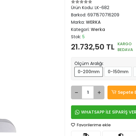
Ürün Kodu:
LK-682
Barkod:
6971570716209
Marka:
WERKA
Kategori:
Werka
Stok:
5
KARGO
21.732,50 TL
BEDAVA
Ölçüm Aralığı:
0-200mm
0-150mm
Sepete 
WHATSAPP İLE SİPARİŞ VE
Favorilerime ekle