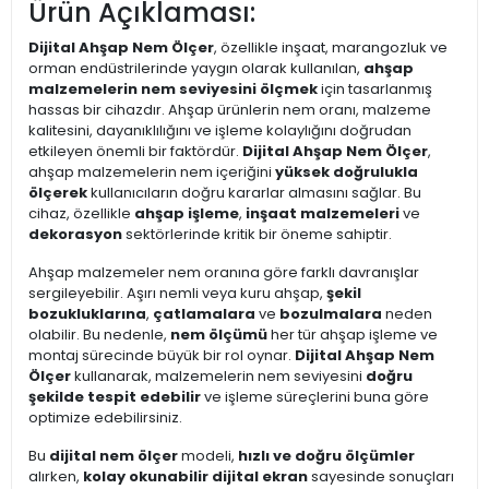
Ürün Açıklaması:
Dijital Ahşap Nem Ölçer
, özellikle inşaat, marangozluk ve
orman endüstrilerinde yaygın olarak kullanılan,
ahşap
malzemelerin nem seviyesini ölçmek
için tasarlanmış
hassas bir cihazdır. Ahşap ürünlerin nem oranı, malzeme
kalitesini, dayanıklılığını ve işleme kolaylığını doğrudan
etkileyen önemli bir faktördür.
Dijital Ahşap Nem Ölçer
,
ahşap malzemelerin nem içeriğini
yüksek doğrulukla
ölçerek
kullanıcıların doğru kararlar almasını sağlar. Bu
cihaz, özellikle
ahşap işleme
,
inşaat malzemeleri
ve
dekorasyon
sektörlerinde kritik bir öneme sahiptir.
Ahşap malzemeler nem oranına göre farklı davranışlar
sergileyebilir. Aşırı nemli veya kuru ahşap,
şekil
bozukluklarına
,
çatlamalara
ve
bozulmalara
neden
olabilir. Bu nedenle,
nem ölçümü
her tür ahşap işleme ve
montaj sürecinde büyük bir rol oynar.
Dijital Ahşap Nem
Ölçer
kullanarak, malzemelerin nem seviyesini
doğru
şekilde tespit edebilir
ve işleme süreçlerini buna göre
optimize edebilirsiniz.
Bu
dijital nem ölçer
modeli,
hızlı ve doğru ölçümler
alırken,
kolay okunabilir dijital ekran
sayesinde sonuçları