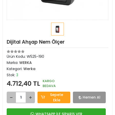
Dijital Ahşap Nem Ölçer
Ürün Kodu:
W525-190
Marka:
WERKA
Kategori:
Werka
Stok:
3
KARGO
4.712,40 TL
BEDAVA
Sepete
Hemen Al
Ekle
WHATSAPP İLE SİPARİŞ VER