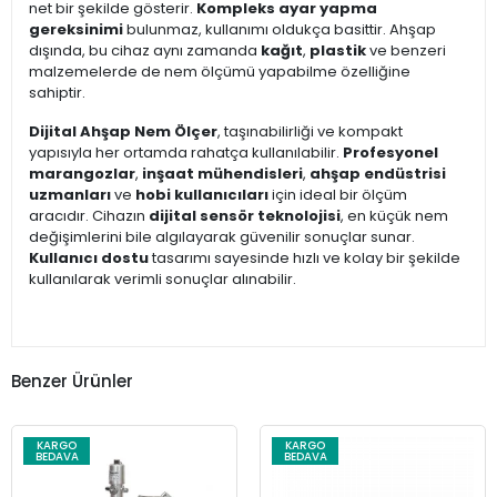
net bir şekilde gösterir.
Kompleks ayar yapma
gereksinimi
bulunmaz, kullanımı oldukça basittir. Ahşap
dışında, bu cihaz aynı zamanda
kağıt
,
plastik
ve benzeri
malzemelerde de nem ölçümü yapabilme özelliğine
sahiptir.
Dijital Ahşap Nem Ölçer
, taşınabilirliği ve kompakt
yapısıyla her ortamda rahatça kullanılabilir.
Profesyonel
marangozlar
,
inşaat mühendisleri
,
ahşap endüstrisi
uzmanları
ve
hobi kullanıcıları
için ideal bir ölçüm
aracıdır. Cihazın
dijital sensör teknolojisi
, en küçük nem
değişimlerini bile algılayarak güvenilir sonuçlar sunar.
Kullanıcı dostu
tasarımı sayesinde hızlı ve kolay bir şekilde
kullanılarak verimli sonuçlar alınabilir.
Benzer Ürünler
KARGO
KARGO
BEDAVA
BEDAVA