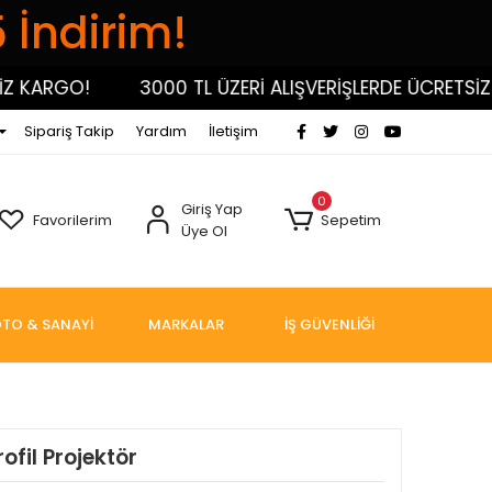
5 İndirim!
KARGO!
3000 TL ÜZERİ ALIŞVERİŞLERDE ÜCRETSİZ KA
Sipariş Takip
Yardım
İletişim
0
Giriş Yap
Favorilerim
Sepetim
Üye Ol
TO & SANAYİ
MARKALAR
İŞ GÜVENLİĞİ
rofil Projektör