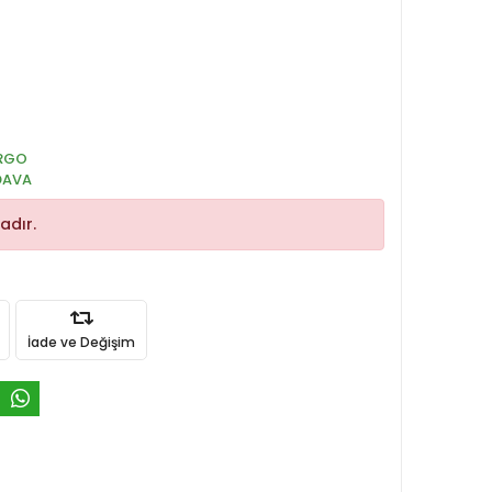
RGO
DAVA
adır.
İade ve Değişim