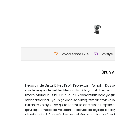
Favorilerime Ekle
Tavsiye 
Ürün A
Hepsicinde Dijital Dikey Profil Projektör - Aynalı - Düz 
özellikleriyle de beklentilerinizi karşılayacak. Hepsici
üzere olduğunuz bu ürün, günlük yaşantınızı kolaylaştır
standartlarına uygun şekilde seçilmiş, titiz bir stok ve k
kullanım kolaylığı ve şık tasarımı ile öne çıkar. Hep
şeyi açıklamalarda ve teknik detaylarda açıkça belirtiy
atabilirsiniz. ? Aynı gün kargo imkânı, kolay iade süre