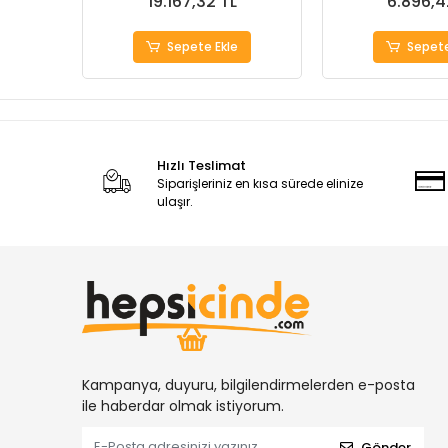
19.167,32 TL
6.896,4
Sepete Ekle
Sepete
Hızlı Teslimat
Siparişleriniz en kısa sürede elinize
ulaşır.
Kampanya, duyuru, bilgilendirmelerden e-posta
ile haberdar olmak istiyorum.
Gönder