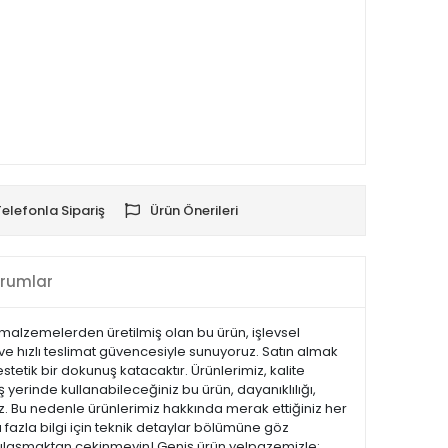
Telefonla Sipariş
Ürün Önerileri
rumlar
lı malzemelerden üretilmiş olan bu ürün, işlevsel
ı ve hızlı teslimat güvencesiyle sunuyoruz. Satın almak
tetik bir dokunuş katacaktır. Ürünlerimiz, kalite
iş yerinde kullanabileceğiniz bu ürün, dayanıklılığı,
z. Bu nedenle ürünlerimiz hakkında merak ettiğiniz her
 fazla bilgi için teknik detaylar bölümüne göz
ize ulaşmaktan çekinmeyin! Geniş ürün yelpazemizle;