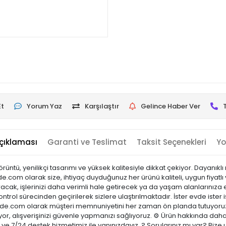
Et
Yorum Yaz
Karşılaştır
Gelince Haber Ver
çıklaması
Garanti ve Teslimat
Taksit Seçenekleri
Yo
görüntü, yenilikçi tasarımı ve yüksek kalitesiyle dikkat çekiyor. Dayanık
nde.com olarak size, ihtiyaç duyduğunuz her ürünü kaliteli, uygun fiyatl
acak, işlerinizi daha verimli hale getirecek ya da yaşam alanlarınıza es
ontrol sürecinden geçirilerek sizlere ulaştırılmaktadır. İster evde ister 
sicinde.com olarak müşteri memnuniyetini her zaman ön planda tutuyoru
or, alışverişinizi güvenle yapmanızı sağlıyoruz. ⚙️ Ürün hakkında daha
ci ve 7/24 destek hizmetimiz ile yanınızdayız. ? Sorularınız mı var? B