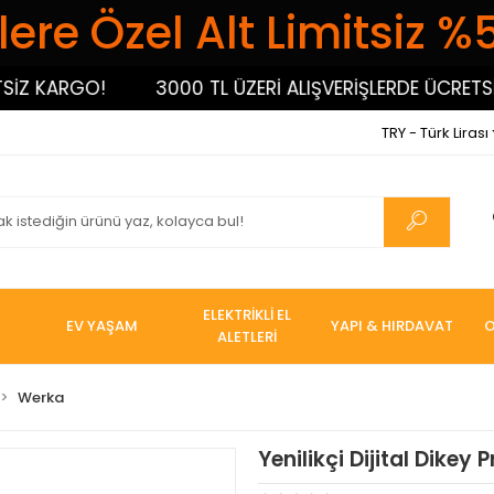
ere Özel Alt Limitsiz %
 KARGO!
3000 TL ÜZERİ ALIŞVERİŞLERDE ÜCRETSİZ 
TRY - Türk Lirası
ELEKTRİKLİ EL
EV YAŞAM
YAPI & HIRDAVAT
O
ALETLERİ
Werka
Yenilikçi Dijital Dikey P