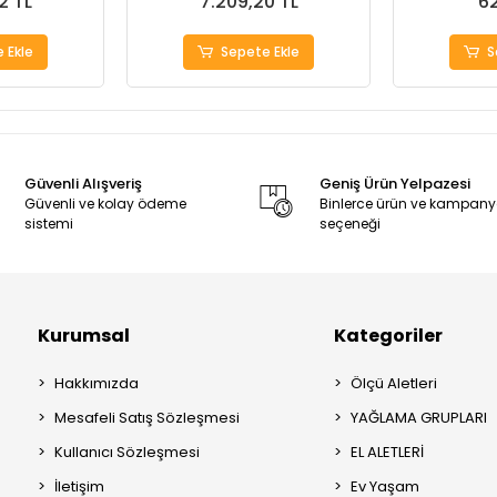
2 TL
7.209,20 TL
62
 Ekle
Sepete Ekle
S
Güvenli Alışveriş
Geniş Ürün Yelpazesi
Güvenli ve kolay ödeme
Binlerce ürün ve kampan
sistemi
seçeneği
Kurumsal
Kategoriler
Hakkımızda
Ölçü Aletleri
Mesafeli Satış Sözleşmesi
YAĞLAMA GRUPLARI
Kullanıcı Sözleşmesi
EL ALETLERİ
İletişim
Ev Yaşam