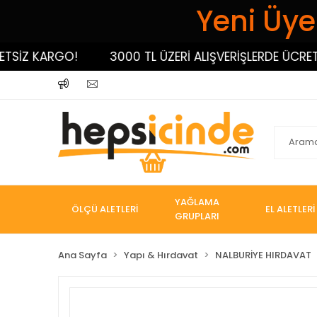
Yeni Üyel
İZ KARGO!
3000 TL ÜZERİ ALIŞVERİŞLERDE ÜCRETSİZ
YAĞLAMA
ÖLÇÜ ALETLERİ
EL ALETLERİ
GRUPLARI
Ana Sayfa
Yapı & Hırdavat
NALBURİYE HIRDAVAT