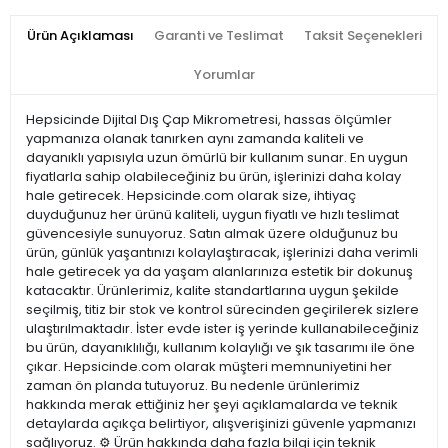
Ürün Açıklaması
Garanti ve Teslimat
Taksit Seçenekleri
Yorumlar
Hepsicinde Dijital Dış Çap Mikrometresi, hassas ölçümler
yapmanıza olanak tanırken aynı zamanda kaliteli ve
dayanıklı yapısıyla uzun ömürlü bir kullanım sunar. En uygun
fiyatlarla sahip olabileceğiniz bu ürün, işlerinizi daha kolay
hale getirecek. Hepsicinde.com olarak size, ihtiyaç
duyduğunuz her ürünü kaliteli, uygun fiyatlı ve hızlı teslimat
güvencesiyle sunuyoruz. Satın almak üzere olduğunuz bu
ürün, günlük yaşantınızı kolaylaştıracak, işlerinizi daha verimli
hale getirecek ya da yaşam alanlarınıza estetik bir dokunuş
katacaktır. Ürünlerimiz, kalite standartlarına uygun şekilde
seçilmiş, titiz bir stok ve kontrol sürecinden geçirilerek sizlere
ulaştırılmaktadır. İster evde ister iş yerinde kullanabileceğiniz
bu ürün, dayanıklılığı, kullanım kolaylığı ve şık tasarımı ile öne
çıkar. Hepsicinde.com olarak müşteri memnuniyetini her
zaman ön planda tutuyoruz. Bu nedenle ürünlerimiz
hakkında merak ettiğiniz her şeyi açıklamalarda ve teknik
detaylarda açıkça belirtiyor, alışverişinizi güvenle yapmanızı
sağlıyoruz. ⚙️ Ürün hakkında daha fazla bilgi için teknik