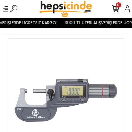
0
VERİŞLERDE ÜCRETSİZ KARGO!
3000 TL ÜZERİ ALIŞVERİŞLERDE ÜCR