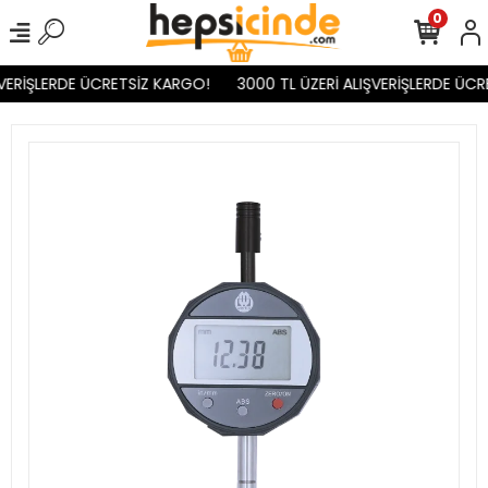
0
VERİŞLERDE ÜCRETSİZ KARGO!
3000 TL ÜZERİ ALIŞVERİŞLERDE ÜCR