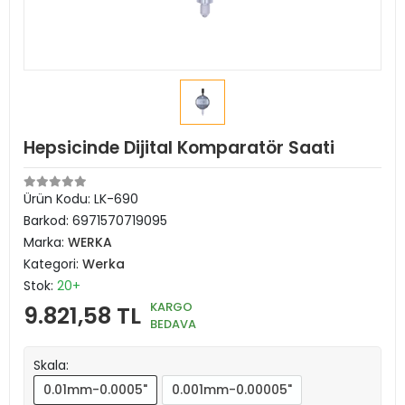
Hepsicinde Dijital Komparatör Saati
Ürün Kodu:
LK-690
Barkod:
6971570719095
Marka:
WERKA
Kategori:
Werka
Stok:
20+
KARGO
9.821,58 TL
BEDAVA
Skala:
0.01mm-0.0005"
0.001mm-0.00005"