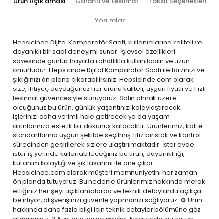
Ürün Açıklaması
Garanti ve Teslimat
Taksit Seçenekleri
Yorumlar
Hepsicinde Dijital Komparatör Saati, kullanıcılarına kaliteli ve
dayanıklı bir saat deneyimi sunar. İşlevsel özellikleri
sayesinde günlük hayatta rahatlıkla kullanılabilir ve uzun
ömürlüdür. Hepsicinde Dijital Komparatör Saati ile tarzınızı ve
şıklığınızı ön plana çıkarabilirsiniz. Hepsicinde.com olarak
size, ihtiyaç duyduğunuz her ürünü kaliteli, uygun fiyatlı ve hızlı
teslimat güvencesiyle sunuyoruz. Satın almak üzere
olduğunuz bu ürün, günlük yaşantınızı kolaylaştıracak,
işlerinizi daha verimli hale getirecek ya da yaşam
alanlarınıza estetik bir dokunuş katacaktır. Ürünlerimiz, kalite
standartlarına uygun şekilde seçilmiş, titiz bir stok ve kontrol
sürecinden geçirilerek sizlere ulaştırılmaktadır. İster evde
ister iş yerinde kullanabileceğiniz bu ürün, dayanıklılığı,
kullanım kolaylığı ve şık tasarımı ile öne çıkar.
Hepsicinde.com olarak müşteri memnuniyetini her zaman
ön planda tutuyoruz. Bu nedenle ürünlerimiz hakkında merak
ettiğiniz her şeyi açıklamalarda ve teknik detaylarda açıkça
belirtiyor, alışverişinizi güvenle yapmanızı sağlıyoruz. ⚙️ Ürün
hakkında daha fazla bilgi için teknik detaylar bölümüne göz
atabilirsiniz. ? Aynı gün kargo imkânı, kolay iade süreci ve