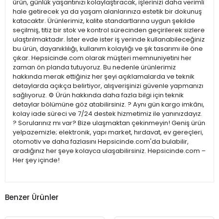
ürün, günlük yaşantınızı kolaylaştıracak, işlerinizi daha verimli
hale getirecek ya da yaşam alanlarınıza estetik bir dokunuş
katacaktır. Ürünlerimiz, kalite standartlarına uygun şekilde
seçilmiş, titiz bir stok ve kontrol sürecinden geçirilerek sizlere
ulaştırılmaktadır. İster evde ister iş yerinde kullanabileceğiniz
bu ürün, dayanıklılığı, kullanım kolaylığı ve şık tasarımı ile öne
çıkar. Hepsicinde.com olarak müşteri memnuniyetini her
zaman ön planda tutuyoruz. Bu nedenle ürünlerimiz
hakkında merak ettiğiniz her şeyi açıklamalarda ve teknik
detaylarda açıkça belirtiyor, alışverişinizi güvenle yapmanızı
sağlıyoruz. ⚙️ Ürün hakkında daha fazla bilgi için teknik
detaylar bölümüne göz atabilirsiniz. ? Aynı gün kargo imkânı,
kolay iade süreci ve 7/24 destek hizmetimiz ile yanınızdayız.
? Sorularınız mı var? Bize ulaşmaktan çekinmeyin! Geniş ürün
yelpazemizle; elektronik, yapı market, hırdavat, ev gereçleri,
otomotiv ve daha fazlasını Hepsicinde.com'da bulabilir,
aradığınız her şeye kolayca ulaşabilirsiniz. Hepsicinde.com –
Her şey içinde!
Benzer Ürünler