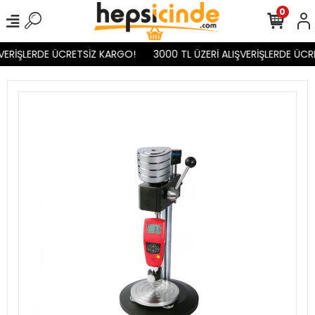
0
VERİŞLERDE ÜCRETSİZ KARGO!
3000 TL ÜZERİ ALIŞVERİŞLERDE ÜCR