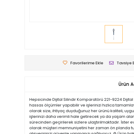
Favorilerime Ekle
Tavsiye 
Ürün A
Hepsicinde Dijital Silindir Komparatörü 221-9224 Dijital
hassas ölçümler yapabilir ve işlerinizi hızlıca tamamla
olarak size, ihtiyaç duyduğunuz her ürünü kaliteli, uyg
işlerinizi daha verimli hale getirecek ya da yaşam alanla
sürecinden geçirilerek sizlere ulaştırılmaktadır. İster e
olarak müşteri memnuniyetini her zaman ön planda tutu
alışverişinizi güvenle yapmanızı sağlıyoruz. ⚙️ Ürün ha