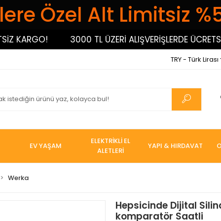
ere Özel Alt Limitsiz %
Z KARGO!
3000 TL ÜZERİ ALIŞVERİŞLERDE ÜCRETSİZ 
TRY - Türk Lirası
ELEKTRİKLİ EL
EV YAŞAM
YAPI & HIRDAVAT
O
ALETLERİ
Werka
Hepsicinde Dijital Sili
komparatör Saatli