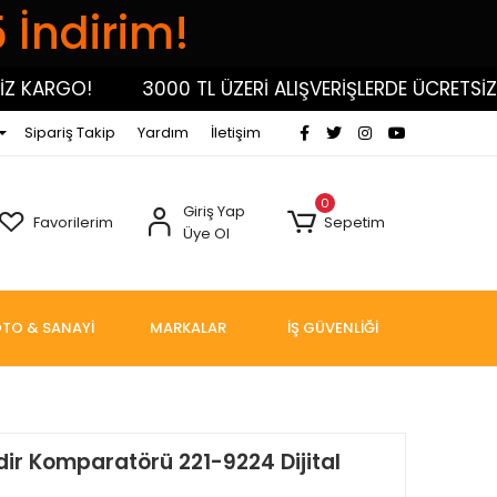
5 İndirim!
KARGO!
3000 TL ÜZERİ ALIŞVERİŞLERDE ÜCRETSİZ KA
Sipariş Takip
Yardım
İletişim
0
Giriş Yap
Favorilerim
Sepetim
Üye Ol
TO & SANAYİ
MARKALAR
İŞ GÜVENLİĞİ
ndir Komparatörü 221-9224 Dijital