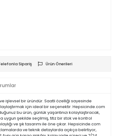
Telefonla Sipariş
Ürün Önerileri
rumlar
e işlevsel bir üründür. Saatli özelliği sayesinde
kolaylaştırmak için ideal bir seçenektir. Hepsicinde.com
lduğunuz bu ürün, günlük yaşantınızı kolaylaştıracak,
 uygun şekilde seçilmiş, titiz bir stok ve kontrol
kolaylığı ve şık tasarımı ile öne çıkar. Hepsicinde.com
lamalarda ve teknik detaylarda açıkça belirtiyor,
 ? Aynı gün kargo imkânı, kolay iade süreci ve 7/24