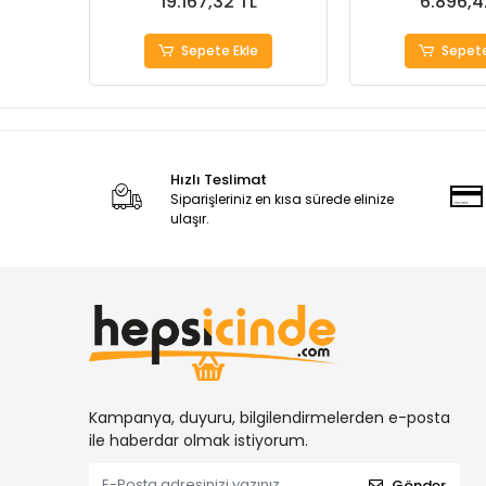
19.167,32 TL
6.896,4
Sepete Ekle
Sepete
Hızlı Teslimat
Siparişleriniz en kısa sürede elinize
ulaşır.
Kampanya, duyuru, bilgilendirmelerden e-posta
ile haberdar olmak istiyorum.
Gönder