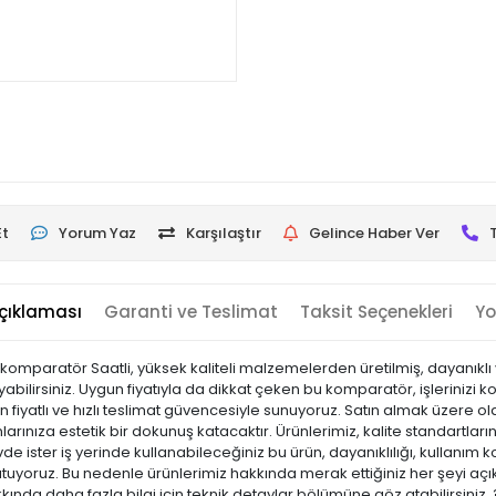
Et
Yorum Yaz
Karşılaştır
Gelince Haber Ver
çıklaması
Garanti ve Teslimat
Taksit Seçenekleri
Yo
 komparatör Saatli, yüksek kaliteli malzemelerden üretilmiş, dayanıklı v
yabilirsiniz. Uygun fiyatıyla da dikkat çeken bu komparatör, işlerinizi 
un fiyatlı ve hızlı teslimat güvencesiyle sunuyoruz. Satın almak üzere o
rınıza estetik bir dokunuş katacaktır. Ürünlerimiz, kalite standartlarına
vde ister iş yerinde kullanabileceğiniz bu ürün, dayanıklılığı, kullanım 
yoruz. Bu nedenle ürünlerimiz hakkında merak ettiğiniz her şeyi açık
kkında daha fazla bilgi için teknik detaylar bölümüne göz atabilirsiniz.