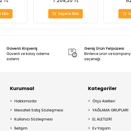
2 TL
7.209,20 TL
62
 Ekle
Sepete Ekle
S
Güvenli Alışveriş
Geniş Ürün Yelpazesi
Güvenli ve kolay ödeme
Binlerce ürün ve kampan
sistemi
seçeneği
Kurumsal
Kategoriler
Hakkımızda
Ölçü Aletleri
Mesafeli Satış Sözleşmesi
YAĞLAMA GRUPLARI
Kullanıcı Sözleşmesi
EL ALETLERİ
İletişim
Ev Yaşam