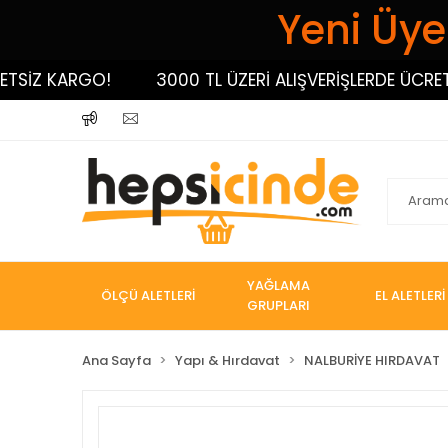
Yeni Üyel
İZ KARGO!
3000 TL ÜZERİ ALIŞVERİŞLERDE ÜCRETSİ
YAĞLAMA
ÖLÇÜ ALETLERİ
EL ALETLERİ
GRUPLARI
Ana Sayfa
Yapı & Hırdavat
NALBURİYE HIRDAVAT