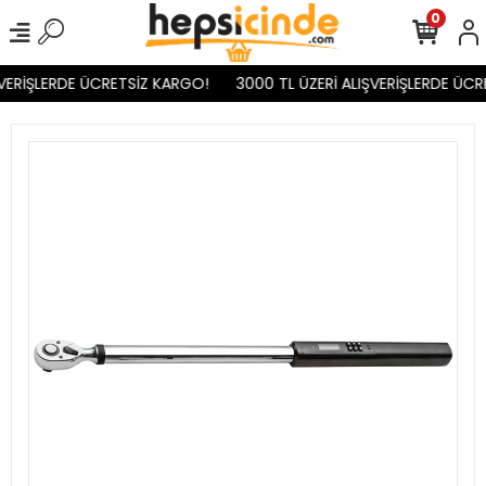
0
VERİŞLERDE ÜCRETSİZ KARGO!
3000 TL ÜZERİ ALIŞVERİŞLERDE ÜCR