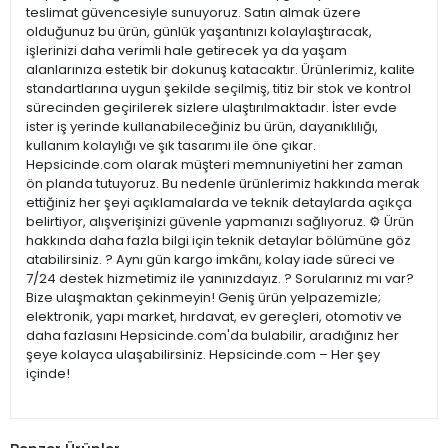
teslimat güvencesiyle sunuyoruz. Satın almak üzere
olduğunuz bu ürün, günlük yaşantınızı kolaylaştıracak,
işlerinizi daha verimli hale getirecek ya da yaşam
alanlarınıza estetik bir dokunuş katacaktır. Ürünlerimiz, kalite
standartlarına uygun şekilde seçilmiş, titiz bir stok ve kontrol
sürecinden geçirilerek sizlere ulaştırılmaktadır. İster evde
ister iş yerinde kullanabileceğiniz bu ürün, dayanıklılığı,
kullanım kolaylığı ve şık tasarımı ile öne çıkar.
Hepsicinde.com olarak müşteri memnuniyetini her zaman
ön planda tutuyoruz. Bu nedenle ürünlerimiz hakkında merak
ettiğiniz her şeyi açıklamalarda ve teknik detaylarda açıkça
belirtiyor, alışverişinizi güvenle yapmanızı sağlıyoruz. ⚙️ Ürün
hakkında daha fazla bilgi için teknik detaylar bölümüne göz
atabilirsiniz. ? Aynı gün kargo imkânı, kolay iade süreci ve
7/24 destek hizmetimiz ile yanınızdayız. ? Sorularınız mı var?
Bize ulaşmaktan çekinmeyin! Geniş ürün yelpazemizle;
elektronik, yapı market, hırdavat, ev gereçleri, otomotiv ve
daha fazlasını Hepsicinde.com'da bulabilir, aradığınız her
şeye kolayca ulaşabilirsiniz. Hepsicinde.com – Her şey
içinde!