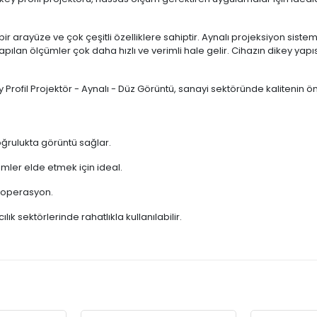
ir arayüze ve çok çeşitli özelliklere sahiptir. Aynalı projeksiyon sist
pılan ölçümler çok daha hızlı ve verimli hale gelir. Cihazın dikey yapısı
ofil Projektör - Aynalı - Düz Görüntü, sanayi sektöründe kalitenin ön
oğrulukta görüntü sağlar.
mler elde etmek için ideal.
t operasyon.
ık sektörlerinde rahatlıkla kullanılabilir.