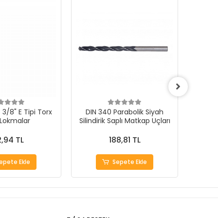
3/8" E Tipi Torx
DIN 340 Parabolik Siyah
 Lokmalar
Silindirik Saplı Matkap Uçları
1000Ad
,94 TL
188,81 TL
epete Ekle
Sepete Ekle