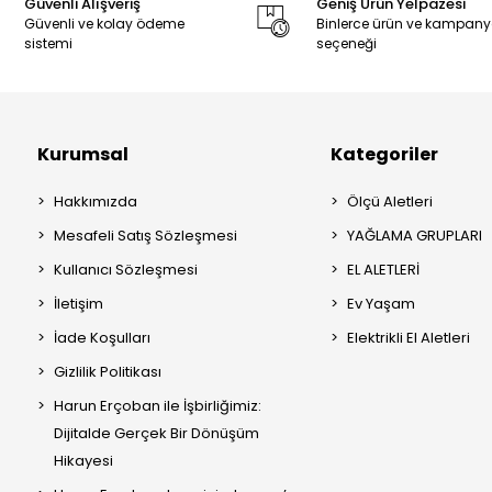
Güvenli Alışveriş
Geniş Ürün Yelpazesi
Güvenli ve kolay ödeme
Binlerce ürün ve kampan
sistemi
seçeneği
Kurumsal
Kategoriler
Hakkımızda
Ölçü Aletleri
Mesafeli Satış Sözleşmesi
YAĞLAMA GRUPLARI
Kullanıcı Sözleşmesi
EL ALETLERİ
İletişim
Ev Yaşam
İade Koşulları
Elektrikli El Aletleri
Gizlilik Politikası
Harun Erçoban ile İşbirliğimiz:
Dijitalde Gerçek Bir Dönüşüm
Hikayesi