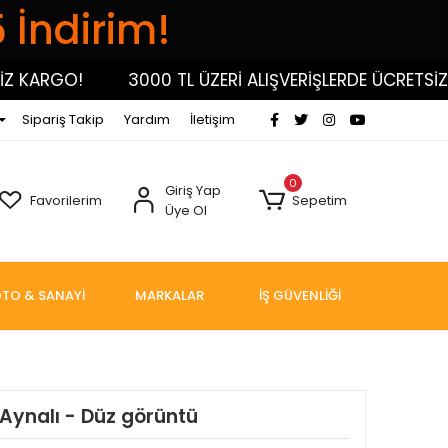
5 İndirim!
ARGO!
3000 TL ÜZERİ ALIŞVERİŞLERDE ÜCRETSİZ KA
Sipariş Takip
Yardım
İletişim
0
Giriş Yap
Favorilerim
Sepetim
Üye Ol
TO & SANAYİ
MARKALAR
İŞ GÜVENLİĞİ
 -Aynalı - Düz görüntü