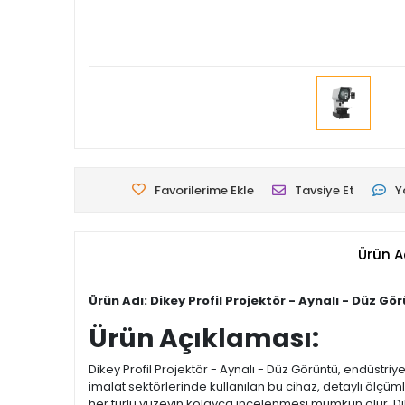
Favorilerime Ekle
Tavsiye Et
Y
Ürün A
Ürün Adı: Dikey Profil Projektör - Aynalı - Düz Gö
Ürün Açıklaması:
Dikey Profil Projektör - Aynalı - Düz Görüntü, endüstri
imalat sektörlerinde kullanılan bu cihaz, detaylı ölçü
her türlü yüzeyin kolayca incelenmesi mümkün olur. Di