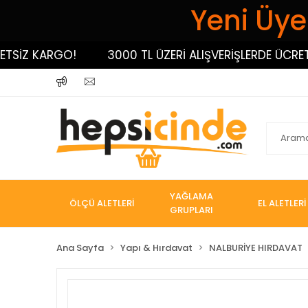
Yeni Üyel
Z KARGO!
3000 TL ÜZERİ ALIŞVERİŞLERDE ÜCRETSİZ
YAĞLAMA
ÖLÇÜ ALETLERİ
EL ALETLERİ
GRUPLARI
Ana Sayfa
Yapı & Hırdavat
NALBURİYE HIRDAVAT