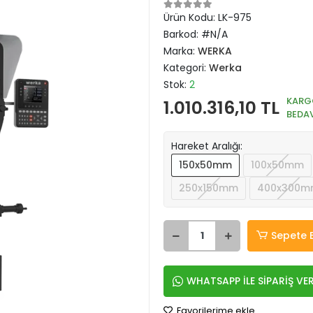
Ürün Kodu:
LK-975
Barkod:
#N/A
Marka:
WERKA
Kategori:
Werka
Stok:
2
KARG
1.010.316,10 TL
BEDA
Hareket Aralığı:
150x50mm
100x50mm
250x150mm
400x300m
Sepete 
WHATSAPP İLE SİPARİŞ VE
Favorilerime ekle