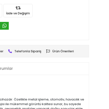
İade ve Değişim
er
Telefonla Sipariş
Ürün Önerileri
rumlar
cihazdır. Özellikle metal işleme, otomotiv, havacılık ve
lojisi ile mükemmel görüntü kalitesi sunar, bu sayede
dir, geometrik analizler yaparak doğru sonuçlar elde