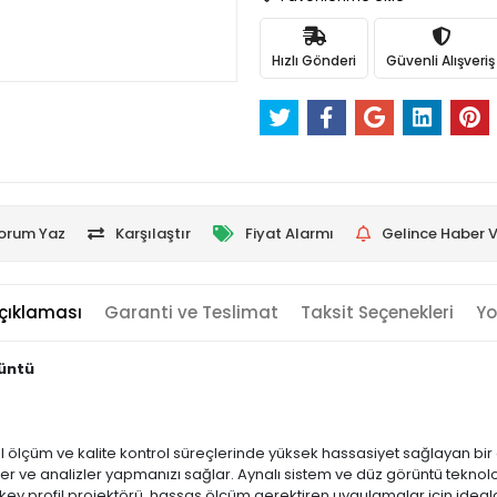
Hızlı Gönderi
Güvenli Alışveriş
orum Yaz
Karşılaştır
Fiyat Alarmı
Gelince Haber V
çıklaması
Garanti ve Teslimat
Taksit Seçenekleri
Yo
rüntü
yel ölçüm ve kalite kontrol süreçlerinde yüksek hassasiyet sağlayan bir 
mler ve analizler yapmanızı sağlar. Aynalı sistem ve düz görüntü tekno
key profil projektörü, hassas ölçüm gerektiren uygulamalar için ideal