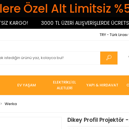
ere Özel Alt Limitsiz %
 KARGO!
3000 TL ÜZERİ ALIŞVERİŞLERDE ÜCRETSİZ K
TRY - Türk Lirası
ELEKTRİKLİ EL
EV YAŞAM
YAPI & HIRDAVAT
O
ALETLERİ
Werka
Dikey Profil Projektör