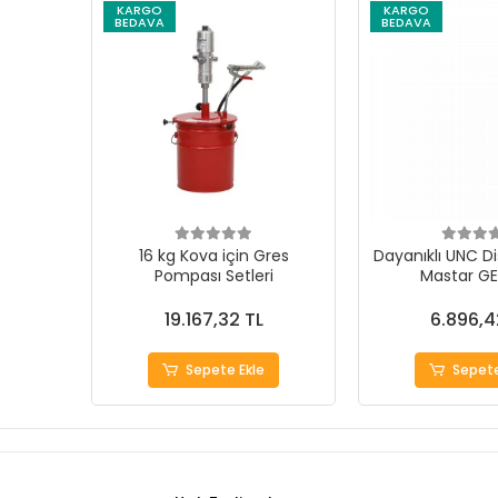
KARGO
KARGO
BEDAVA
BEDAVA
16 kg Kova için Gres
Dayanıklı UNC Di
Pompası Setleri
Mastar G
19.167,32 TL
6.896,4
Sepete Ekle
Sepete