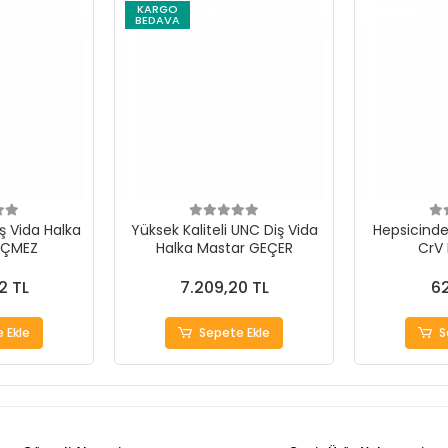
KARGO
BEDAVA
ş Vida Halka
Yüksek Kaliteli UNC Diş Vida
Hepsicinde 
EÇMEZ
Halka Mastar GEÇER
CrV
2 TL
7.209,20 TL
62
 Ekle
Sepete Ekle
S