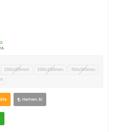
O
VA
200x100mm
300x200mm
150x100mm
m
Ekle
Hemen Al
R