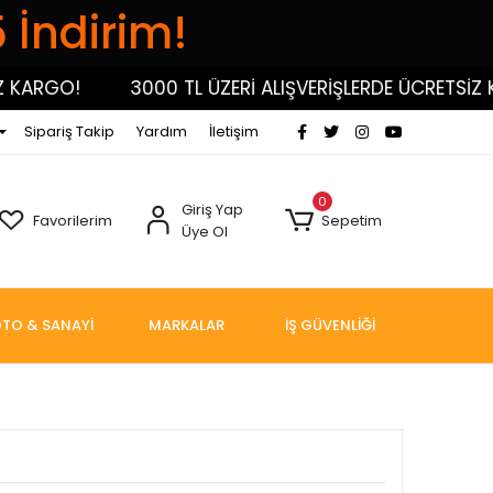
5 İndirim!
GO!
3000 TL ÜZERİ ALIŞVERİŞLERDE ÜCRETSİZ KARG
Sipariş Takip
Yardım
İletişim
0
Giriş Yap
Favorilerim
Sepetim
Üye Ol
TO & SANAYİ
MARKALAR
İŞ GÜVENLİĞİ