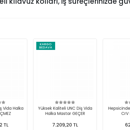
 kılavuz kolları, iş süreçlerinizde güveni
KARGO
BEDAVA
ş Vida Halka
Yüksek Kaliteli UNC Diş Vida
Hepsicinde 
EÇMEZ
Halka Mastar GEÇER
CrV
2 TL
7.209,20 TL
62