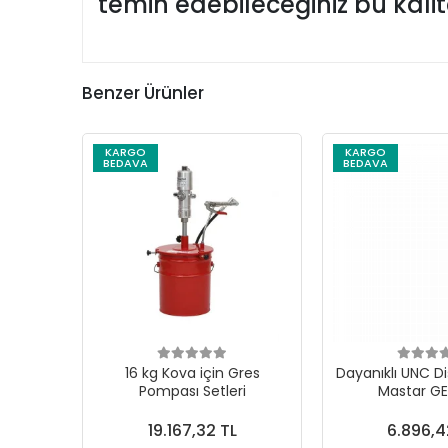
temin edebileceğiniz bu kaliteli
Benzer Ürünler
KARGO
KARGO
BEDAVA
BEDAVA
16 kg Kova için Gres
Dayanıklı UNC Di
Pompası Setleri
Mastar G
19.167,32 TL
6.896,4