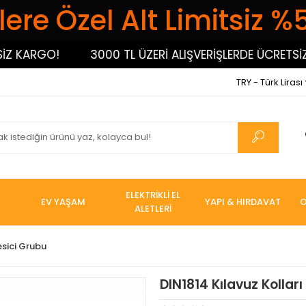
ere Özel Alt Limitsiz %
ARGO!
3000 TL ÜZERİ ALIŞVERİŞLERDE ÜCRETSİZ KAR
TRY - Türk Lirası
ELEKTRİKLİ EL
EV YAŞAM
YAPI & HIRDAVAT
O
ALETLERİ
esici Grubu
DIN1814 Kılavuz Kolları