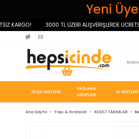
Yeni Üyel
 KARGO!
3000 TL ÜZERİ ALIŞVERİŞLERDE ÜCRETSİZ K
YAĞLAMA
ÖLÇÜ ALETLERİ
EL ALETLERİ
GRUPLARI
Ana Sayfa
Yapı & Hırdavat
KESİCİ TAKIMLAR
K