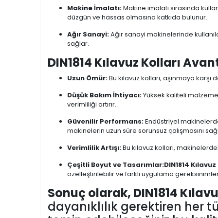
Makine İmalatı:
Makine imalatı sırasında kulla
düzgün ve hassas olmasına katkıda bulunur.
Ağır Sanayi:
Ağır sanayi makinelerinde kullanıla
sağlar.
DIN1814 Kılavuz Kolları Avant
Uzun Ömür:
Bu kılavuz kolları, aşınmaya karşı d
Düşük Bakım İhtiyacı:
Yüksek kaliteli malzemel
verimliliği artırır.
Güvenilir Performans:
Endüstriyel makinelerde
makinelerin uzun süre sorunsuz çalışmasını sağl
Verimlilik Artışı:
Bu kılavuz kolları, makinelerde
Çeşitli Boyut ve Tasarımlar:
DIN1814 Kılavuz 
özelleştirilebilir ve farklı uygulama gereksinim
Sonuç olarak, DIN1814 Kılavu
dayanıklılık gerektiren her 