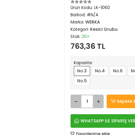
Ürün Kodu:
LK-1060
Barkod:
#N/A
Marka:
WERKA
Kategori:
Kesici Grubu
Stok:
20+
763,36 TL
Kapasite:
No.3
No.4
No.6
No
No.5
Sepete 
WHATSAPP İLE SİPARİŞ VE
Favorilerime ekle