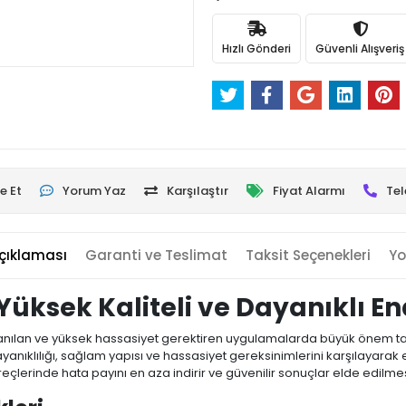
Hızlı Gönderi
Güvenli Alışveriş
e Et
Yorum Yaz
Karşılaştır
Fiyat Alarmı
Tel
çıklaması
Garanti ve Teslimat
Taksit Seçenekleri
Yo
 Yüksek Kaliteli ve Dayanıklı E
lanılan ve yüksek hassasiyet gerektiren uygulamalarda büyük önem taşıy
ayanıklılığı, sağlam yapısı ve hassasiyet gereksinimlerini karşılayara
çlerinde hata payını en aza indirir ve güvenilir sonuçlar elde edilmes