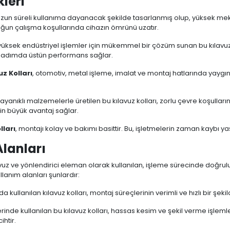
kleri
 uzun süreli kullanıma dayanacak şekilde tasarlanmış olup, yüksek me
yoğun çalışma koşullarında cihazın ömrünü uzatır.
üksek endüstriyel işlemler için mükemmel bir çözüm sunan bu kılavuz 
r adımda üstün performans sağlar.
uz Kolları
, otomotiv, metal işleme, imalat ve montaj hatlarında yaygın 
anıklı malzemelerle üretilen bu kılavuz kolları, zorlu çevre koşullarınd
in büyük avantaj sağlar.
lları
, montajı kolay ve bakımı basittir. Bu, işletmelerin zaman kaybı 
Alanları
avuz ve yönlendirici eleman olarak kullanılan, işleme sürecinde doğrul
ullanım alanları şunlardır:
 kullanılan kılavuz kolları, montaj süreçlerinin verimli ve hızlı bir şe
nde kullanılan bu kılavuz kolları, hassas kesim ve şekil verme işlemleri
htir.