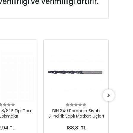
lirliği ve verimliliği artırır.
3/8" E Tipi Torx
DIN 340 Parabolik Siyah
 Lokmalar
Silindirik Saplı Matkap Uçları
1000Ad
,94 TL
188,81 TL