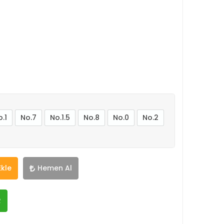
.1
No.7
No.1.5
No.8
No.0
No.2
Ekle
Hemen Al
R