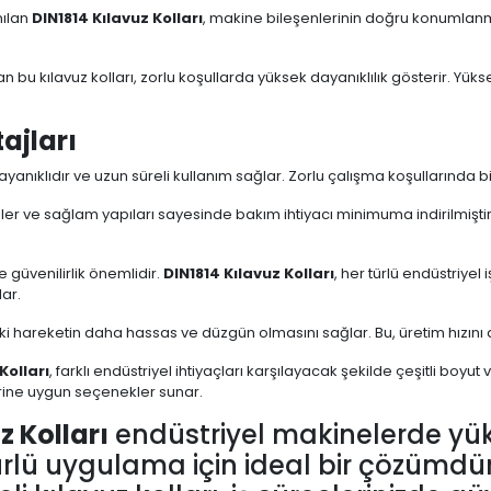
nılan
DIN1814 Kılavuz Kolları
, makine bileşenlerinin doğru konumlan
n bu kılavuz kolları, zorlu koşullarda yüksek dayanıklılık gösterir. Yük
ajları
ayanıklıdır ve uzun süreli kullanım sağlar. Zorlu çalışma koşullarında 
er ve sağlam yapıları sayesinde bakım ihtiyacı minimuma indirilmiştir. 
 güvenilirlik önemlidir.
DIN1814 Kılavuz Kolları
, her türlü endüstriy
ar.
ki hareketin daha hassas ve düzgün olmasını sağlar. Bu, üretim hızını ar
Kolları
, farklı endüstriyel ihtiyaçları karşılayacak şekilde çeşitli boy
lerine uygun seçenekler sunar.
z Kolları
endüstriyel makinelerde yü
türlü uygulama için ideal bir çözümdü