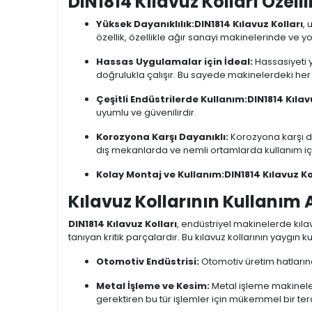
DIN1814 Kılavuz Kolları Özelli
Yüksek Dayanıklılık:
DIN1814 Kılavuz Kolları
,
özellik, özellikle ağır sanayi makinelerinde ve 
Hassas Uygulamalar için İdeal:
Hassasiyeti y
doğrulukla çalışır. Bu sayede makinelerdeki he
Çeşitli Endüstrilerde Kullanım:
DIN1814 Kılav
uyumlu ve güvenilirdir.
Korozyona Karşı Dayanıklı:
Korozyona karşı day
dış mekanlarda ve nemli ortamlarda kullanım iç
Kolay Montaj ve Kullanım:
DIN1814 Kılavuz Ko
Kılavuz Kollarının Kullanım 
DIN1814 Kılavuz Kolları
, endüstriyel makinelerde kıl
tanıyan kritik parçalardır. Bu kılavuz kollarının yaygın k
Otomotiv Endüstrisi:
Otomotiv üretim hatlarında
Metal İşleme ve Kesim:
Metal işleme makineleri
gerektiren bu tür işlemler için mükemmel bir terci