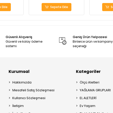
 Ekle
Sepete Ekle
S
Güvenli Alışveriş
Geniş Ürün Yelpazesi
Güvenli ve kolay ödeme
Binlerce ürün ve kampan
sistemi
seçeneği
Kurumsal
Kategoriler
Hakkımızda
Ölçü Aletleri
Mesafeli Satış Sözleşmesi
YAĞLAMA GRUPLARI
Kullanıcı Sözleşmesi
EL ALETLERİ
İletişim
Ev Yaşam