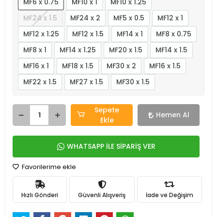
MF6 x 0.75
MF10 x 1
MF10 x 1.25
MF24 x 1.5
MF24 x 2
MF5 x 0.5
MF12 x 1
MF12 x 1.25
MF12 x 1.5
MF14 x 1
MF8 x 0.75
MF8 x 1
MF14 x 1.25
MF20 x 1.5
MF14 x 1.5
MF16 x 1
MF18 x 1.5
MF30 x 2
MF16 x 1.5
MF22 x 1.5
MF27 x 1.5
MF30 x 1.5
Sepete
Hemen Al
Ekle
WHATSAPP İLE SİPARİŞ VER
Favorilerime ekle
Hızlı Gönderi
Güvenli Alışveriş
İade ve Değişim