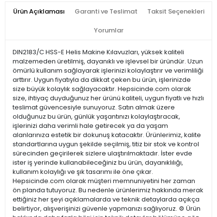
Ürün Açıklaması
Garanti ve Teslimat
Taksit Seçenekleri
Yorumlar
DIN2183/C HSS-E Helis Makine Kılavuzları, yüksek kaliteli
malzemeden üretilmiş, dayanıklı ve işlevsel bir üründür. Uzun
ömürlü kullanım sağlayarak işlerinizi kolaylaştırır ve verimliliği
arttırır. Uygun fiyatıyla da dikkat çeken bu ürün, işlerinizde
size büyük kolaylık sağlayacaktır. Hepsicinde.com olarak
size, ihtiyaç duyduğunuz her ürünü kaliteli, uygun fiyatlı ve hızlı
teslimat güvencesiyle sunuyoruz. Satın almak üzere
olduğunuz bu ürün, günlük yaşantınızı kolaylaştıracak,
işlerinizi daha verimli hale getirecek ya da yaşam
alanlarınıza estetik bir dokunuş katacaktır. Ürünlerimiz, kalite
standartlarına uygun şekilde seçilmiş, titiz bir stok ve kontrol
sürecinden geçirilerek sizlere ulaştırılmaktadır. İster evde
ister iş yerinde kullanabileceğiniz bu ürün, dayanıklılığı,
kullanım kolaylığı ve şık tasarımı ile öne çıkar.
Hepsicinde.com olarak müşteri memnuniyetini her zaman
ön planda tutuyoruz. Bu nedenle ürünlerimiz hakkında merak
ettiğiniz her şeyi açıklamalarda ve teknik detaylarda açıkça
belirtiyor, alışverişinizi güvenle yapmanızı sağlıyoruz. ⚙️ Ürün