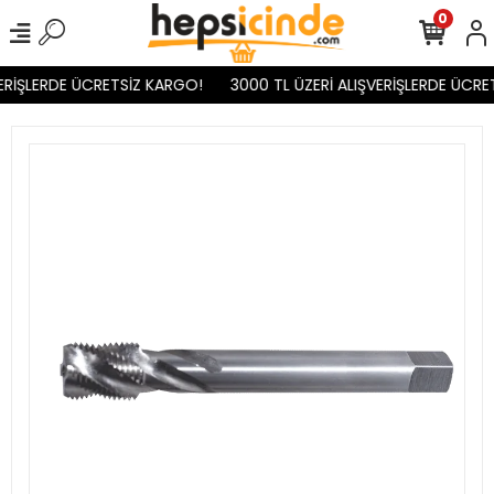
0
ERİŞLERDE ÜCRETSİZ KARGO!
3000 TL ÜZERİ ALIŞVERİŞLERDE ÜCRET