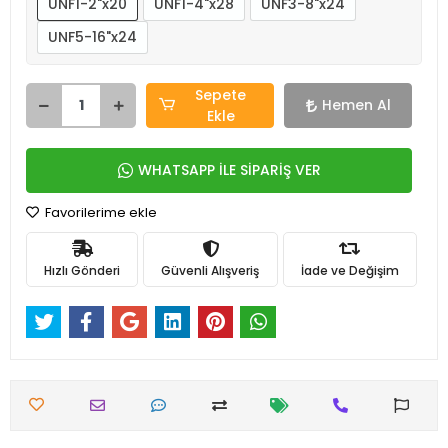
UNF1-2"x20
UNF1-4"x28
UNF3-8"x24
UNF5-16"x24
Sepete
Hemen Al
Ekle
WHATSAPP İLE SİPARİŞ VER
Favorilerime ekle
Hızlı Gönderi
Güvenli Alışveriş
İade ve Değişim