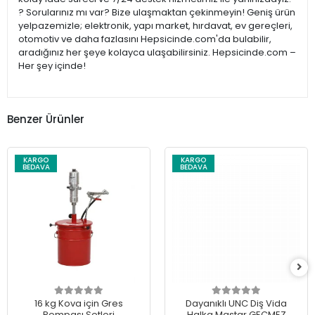
? Sorularınız mı var? Bize ulaşmaktan çekinmeyin! Geniş ürün
yelpazemizle; elektronik, yapı market, hırdavat, ev gereçleri,
otomotiv ve daha fazlasını Hepsicinde.com'da bulabilir,
aradığınız her şeye kolayca ulaşabilirsiniz. Hepsicinde.com –
Her şey içinde!
Benzer Ürünler
KARGO
KARGO
BEDAVA
BEDAVA
16 kg Kova için Gres
Dayanıklı UNC Diş Vida
Pompası Setleri
Halka Mastar GEÇMEZ