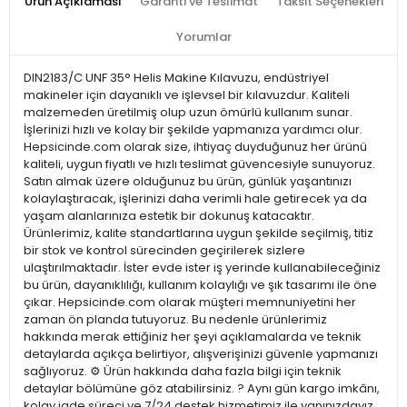
Ürün Açıklaması
Garanti ve Teslimat
Taksit Seçenekleri
Yorumlar
DIN2183/C UNF 35° Helis Makine Kılavuzu, endüstriyel
makineler için dayanıklı ve işlevsel bir kılavuzdur. Kaliteli
malzemeden üretilmiş olup uzun ömürlü kullanım sunar.
İşlerinizi hızlı ve kolay bir şekilde yapmanıza yardımcı olur.
Hepsicinde.com olarak size, ihtiyaç duyduğunuz her ürünü
kaliteli, uygun fiyatlı ve hızlı teslimat güvencesiyle sunuyoruz.
Satın almak üzere olduğunuz bu ürün, günlük yaşantınızı
kolaylaştıracak, işlerinizi daha verimli hale getirecek ya da
yaşam alanlarınıza estetik bir dokunuş katacaktır.
Ürünlerimiz, kalite standartlarına uygun şekilde seçilmiş, titiz
bir stok ve kontrol sürecinden geçirilerek sizlere
ulaştırılmaktadır. İster evde ister iş yerinde kullanabileceğiniz
bu ürün, dayanıklılığı, kullanım kolaylığı ve şık tasarımı ile öne
çıkar. Hepsicinde.com olarak müşteri memnuniyetini her
zaman ön planda tutuyoruz. Bu nedenle ürünlerimiz
hakkında merak ettiğiniz her şeyi açıklamalarda ve teknik
detaylarda açıkça belirtiyor, alışverişinizi güvenle yapmanızı
sağlıyoruz. ⚙️ Ürün hakkında daha fazla bilgi için teknik
detaylar bölümüne göz atabilirsiniz. ? Aynı gün kargo imkânı,
kolay iade süreci ve 7/24 destek hizmetimiz ile yanınızdayız.