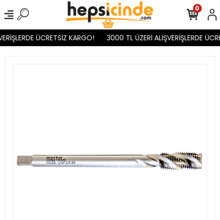
0
VERİŞLERDE ÜCRETSİZ KARGO!
3000 TL ÜZERİ ALIŞVERİŞLERDE ÜCR