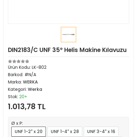
DIN2183/C UNF 35° Helis Makine Kılavuzu
Ürün Kodu:
LK-802
Barkod:
#N/A
Marka:
WERKA
Kategori:
Werka
Stok:
20+
1.013,78 TL
Ø x P:
UNF 1-2" x 20
UNF 1-4" x 28
UNF 3-4" x 16