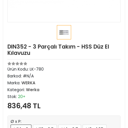
DIN352 - 3 Parçalı Takım - HSS Düz El
Kılavuzu
Ürün Kodu:
LK-780
Barkod:
#N/A
Marka:
WERKA
Kategori:
Werka
Stok:
20+
836,48 TL
Ø x P: