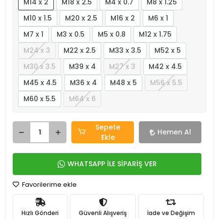
M14 x 2
M18 x 2.5
M4 x 0.7
M8 x 1.25
M10 x 1.5
M20 x 2.5
M16 x 2
M6 x 1
M7 x 1
M3 x 0.5
M5 x 0.8
M12 x 1.75
M24 x 3
M22 x 2.5
M33 x 3.5
M52 x 5
M30 x 3.5
M39 x 4
M27 x 3
M42 x 4.5
M45 x 4.5
M36 x 4
M48 x 5
M56 x 5.5
M60 x 5.5
M64 x 6
Sepete
Hemen Al
Ekle
WHATSAPP İLE SİPARİŞ VER
Favorilerime ekle
Hızlı Gönderi
Güvenli Alışveriş
İade ve Değişim