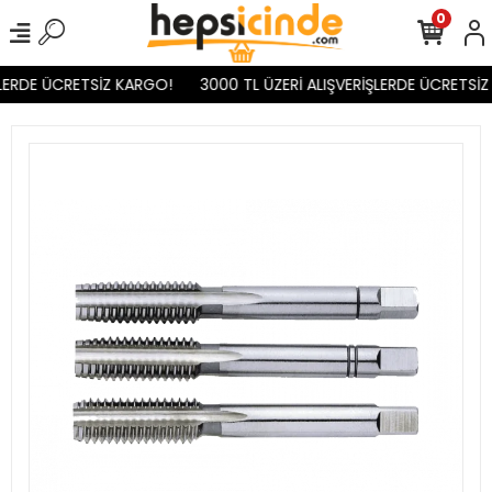
0
LERDE ÜCRETSİZ KARGO!
3000 TL ÜZERİ ALIŞVERİŞLERDE ÜCRETSİZ