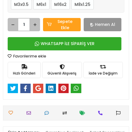
M3x0.5
M6x1
M16x2
M8x1.25
Sepete
Hemen Al
Ekle
WHATSAPP İLE SİPARİŞ VER
Favorilerime ekle
Hızlı Gönderi
Güvenli Alışveriş
İade ve Değişim