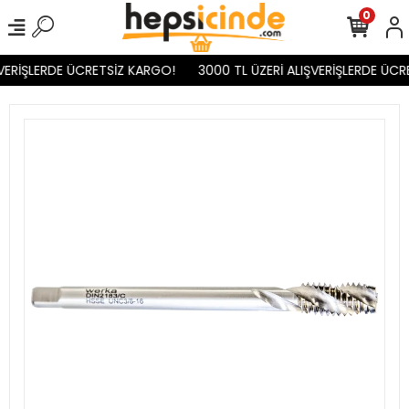
0
VERİŞLERDE ÜCRETSİZ KARGO!
3000 TL ÜZERİ ALIŞVERİŞLERDE ÜCR