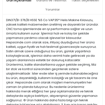
Ürün Açıklaması
Garanti ve Teslimat
Taksit Seçenekleri
Yorumlar
DIN371/B-376/B HSSE %5 Co VAP35° Helis Makine Kılavuzu,
yüksek kaliteli malzemeden üretilmiş ve dayanıklı bir üründür.
CNC torna işlemlerinde en iyi performansı sağlar ve uzun
ömürlü kullanım sunar. İşlerinizi hızlı ve kolay bir şekilde
yapmanıza yardımcı olacak işlevsel bir kılavuzdur.
Hepsicinde.com olarak size, ihtiyaç duyduğunuz her ürünü
kaliteli, uygun fiyatlı ve hızlı teslimat güvencesiyle sunuyoruz.
Satın almak üzere olduğunuz bu ürün, günlük yaşantınızı
kolaylaştıracak, işlerinizi daha verimli hale getirecek ya da
yaşam alanlarınıza estetik bir dokunuş katacaktır.
Ürünlerimiz, kalite standartlarına uygun şekilde seçilmiş, titiz
bir stok ve kontrol sürecinden geçirilerek sizlere
ulaştırılmaktadır. İster evde ister iş yerinde kullanabileceğiniz
bu ürün, dayanıklılığı, kullanım kolaylığı ve şık tasarımı ile öne
çıkar. Hepsicinde.com olarak müşteri memnuniyetini her
zaman ön planda tutuyoruz. Bu nedenle ürünlerimiz
hakkında merak ettiğiniz her şeyi açıklamalarda ve teknik
detaylarda açıkça belirtiyor, alışverişinizi güvenle yapmanızı
sağlıyoruz. ⚙️ Ürün hakkında daha fazla bilgi için teknik
detaylar bölümüne göz atabilirsiniz. ? Aynı gün kargo imkânı,