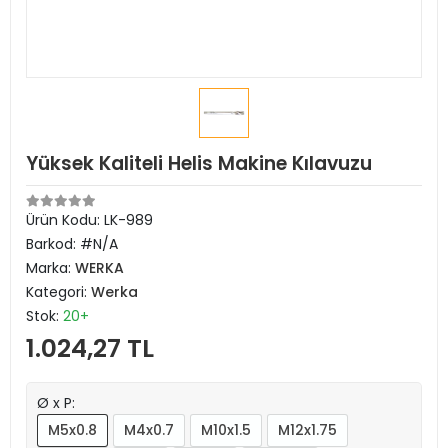
Yüksek Kaliteli Helis Makine Kılavuzu
Ürün Kodu:
LK-989
Barkod:
#N/A
Marka:
WERKA
Kategori:
Werka
Stok:
20+
1.024,27 TL
Ø x P:
M5x0.8
M4x0.7
M10x1.5
M12x1.75