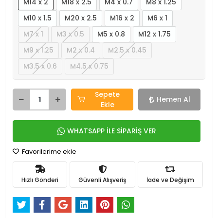
M14 x 2
M18 x 2.5
M4 x 0.7
M8 x 1.25
M10 x 1.5
M20 x 2.5
M16 x 2
M6 x 1
M7 x 1
M3 x 0.5
M5 x 0.8
M12 x 1.75
M9 x 1.25
M2 x 0.4
M2.5 x 0.45
M3.5 x 0.6
M4.5 x 0.75
Sepete
Hemen Al
Ekle
WHATSAPP İLE SİPARİŞ VER
Favorilerime ekle
Hızlı Gönderi
Güvenli Alışveriş
İade ve Değişim