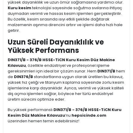
yüksek dayanıklılık ve uzun ömür sağlamasına yardımcı olur.
Kuru kesim
teknolojisi sayesinde soğutma sıvılarına ihtiyaç
duymadan verimli ve hassas kesim işlemleri gerçekleştirilir.
Bu özellik, kesim sırasında ısıyı etkili şekilde dağıtarak
malzemenin aşınma direncini artırır ve işlemi daha hızlı hale
getirir.
Uzun Süreli Dayanıklılık ve
Yüksek Performans
DIN371/B - 376/B HSSE-TiCN Kuru Kesim Düz Makine
Kılavuzu
, özellikle endüstriyel ve profesyonel işleme
gereksinimleri için ideal bir çözüm sunar. Hem
DIN371/B
hem
de
DIN376/B
standartlarına uygun olarak üretilen bu kılavuz,
yüksek hız çeliği ve titanyum kaplama sayesinde zorlu kesim
işlemlerine karşı dayanıklıdır. Ayrıca, verimli ve yüksek kaliteli
diş açma işlemleri sağlar, böylece her türlü endüstriyel
üretim sürecini optimize eder.
Bu yüksek performanslı
DIN371/B - 376/B HSSE-TiCN Kuru
Kesim Düz Makine Kılavuzu
’nu
hepsicinde.com
üzerinden hemen temin edebilirsiniz!