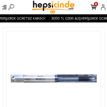
0
VERİŞLERDE ÜCRETSİZ KARGO!
3000 TL ÜZERİ ALIŞVERİŞLERDE ÜCRE