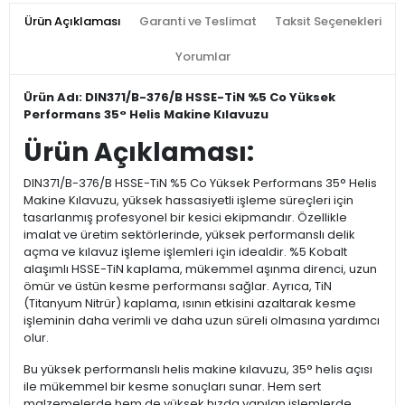
Ürün Açıklaması
Garanti ve Teslimat
Taksit Seçenekleri
Yorumlar
Ürün Adı: DIN371/B-376/B HSSE-TiN %5 Co Yüksek
Performans 35° Helis Makine Kılavuzu
Ürün Açıklaması:
DIN371/B-376/B HSSE-TiN %5 Co Yüksek Performans 35° Helis
Makine Kılavuzu, yüksek hassasiyetli işleme süreçleri için
tasarlanmış profesyonel bir kesici ekipmandır. Özellikle
imalat ve üretim sektörlerinde, yüksek performanslı delik
açma ve kılavuz işleme işlemleri için idealdir. %5 Kobalt
alaşımlı HSSE-TiN kaplama, mükemmel aşınma direnci, uzun
ömür ve üstün kesme performansı sağlar. Ayrıca, TiN
(Titanyum Nitrür) kaplama, ısının etkisini azaltarak kesme
işleminin daha verimli ve daha uzun süreli olmasına yardımcı
olur.
Bu yüksek performanslı helis makine kılavuzu, 35° helis açısı
ile mükemmel bir kesme sonuçları sunar. Hem sert
malzemelerde hem de yüksek hızda yapılan işlemlerde