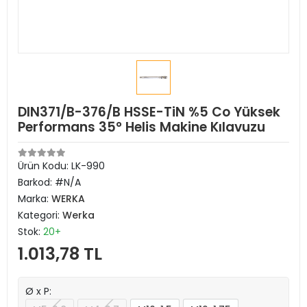
DIN371/B-376/B HSSE-TiN %5 Co Yüksek
Performans 35° Helis Makine Kılavuzu
Ürün Kodu:
LK-990
Barkod:
#N/A
Marka:
WERKA
Kategori:
Werka
Stok:
20+
1.013,78 TL
Ø x P: