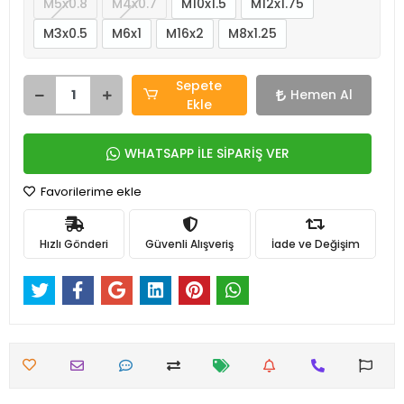
M5x0.8
M4x0.7
M10x1.5
M12x1.75
M3x0.5
M6x1
M16x2
M8x1.25
Sepete
Hemen Al
Ekle
WHATSAPP İLE SİPARİŞ VER
Favorilerime ekle
Hızlı Gönderi
Güvenli Alışveriş
İade ve Değişim