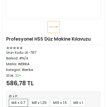
Profesyonel HSS Düz Makine Kılavuzu
Ürün Kodu:
LK-787
Barkod:
#N/A
Marka:
WERKA
Kategori:
Werka
Stok:
20+
586,78 TL
Ø x P:
M4 x 0.7
M8 x 1.25
M10 x 1.5
M6 x 1