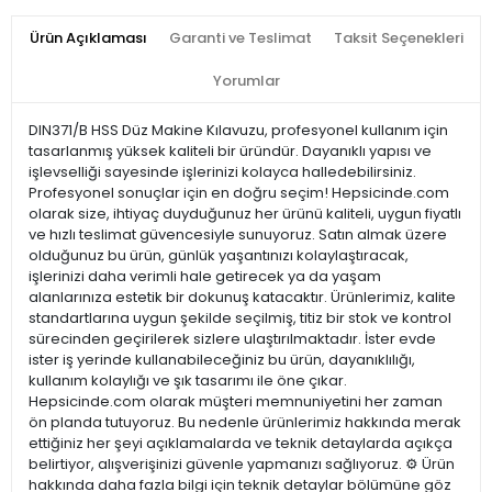
Ürün Açıklaması
Garanti ve Teslimat
Taksit Seçenekleri
Yorumlar
DIN371/B HSS Düz Makine Kılavuzu, profesyonel kullanım için
tasarlanmış yüksek kaliteli bir üründür. Dayanıklı yapısı ve
işlevselliği sayesinde işlerinizi kolayca halledebilirsiniz.
Profesyonel sonuçlar için en doğru seçim! Hepsicinde.com
olarak size, ihtiyaç duyduğunuz her ürünü kaliteli, uygun fiyatlı
ve hızlı teslimat güvencesiyle sunuyoruz. Satın almak üzere
olduğunuz bu ürün, günlük yaşantınızı kolaylaştıracak,
işlerinizi daha verimli hale getirecek ya da yaşam
alanlarınıza estetik bir dokunuş katacaktır. Ürünlerimiz, kalite
standartlarına uygun şekilde seçilmiş, titiz bir stok ve kontrol
sürecinden geçirilerek sizlere ulaştırılmaktadır. İster evde
ister iş yerinde kullanabileceğiniz bu ürün, dayanıklılığı,
kullanım kolaylığı ve şık tasarımı ile öne çıkar.
Hepsicinde.com olarak müşteri memnuniyetini her zaman
ön planda tutuyoruz. Bu nedenle ürünlerimiz hakkında merak
ettiğiniz her şeyi açıklamalarda ve teknik detaylarda açıkça
belirtiyor, alışverişinizi güvenle yapmanızı sağlıyoruz. ⚙️ Ürün
hakkında daha fazla bilgi için teknik detaylar bölümüne göz