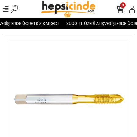
0
VERİŞLERDE ÜCRETSİZ KARGO!
3000 TL ÜZERİ ALIŞVERİŞLERDE ÜCR