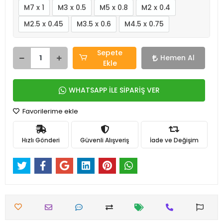
M7 x 1
M3 x 0.5
M5 x 0.8
M2 x 0.4
M2.5 x 0.45
M3.5 x 0.6
M4.5 x 0.75
Sepete
Hemen Al
Ekle
WHATSAPP İLE SİPARİŞ VER
Favorilerime ekle
Hızlı Gönderi
Güvenli Alışveriş
İade ve Değişim