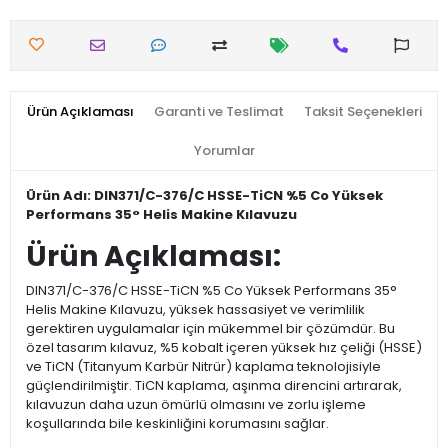
Ürün Açıklaması
Garanti ve Teslimat
Taksit Seçenekleri
Yorumlar
Ürün Adı: DIN371/C-376/C HSSE-TiCN %5 Co Yüksek
Performans 35° Helis Makine Kılavuzu
Ürün Açıklaması:
DIN371/C-376/C HSSE-TiCN %5 Co Yüksek Performans 35°
Helis Makine Kılavuzu, yüksek hassasiyet ve verimlilik
gerektiren uygulamalar için mükemmel bir çözümdür. Bu
özel tasarım kılavuz, %5 kobalt içeren yüksek hız çeliği (HSSE)
ve TiCN (Titanyum Karbür Nitrür) kaplama teknolojisiyle
güçlendirilmiştir. TiCN kaplama, aşınma direncini artırarak,
kılavuzun daha uzun ömürlü olmasını ve zorlu işleme
koşullarında bile keskinliğini korumasını sağlar.