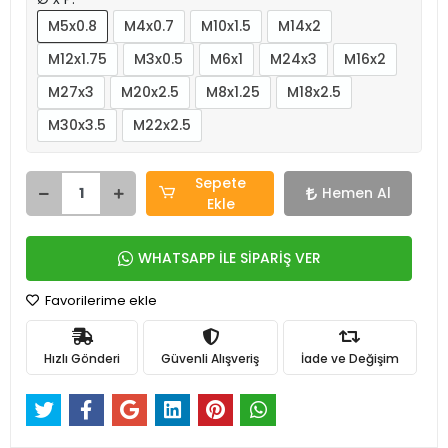
M5x0.8
M4x0.7
M10x1.5
M14x2
M12x1.75
M3x0.5
M6x1
M24x3
M16x2
M27x3
M20x2.5
M8x1.25
M18x2.5
M30x3.5
M22x2.5
Sepete
Hemen Al
Ekle
WHATSAPP İLE SİPARİŞ VER
Favorilerime ekle
Hızlı Gönderi
Güvenli Alışveriş
İade ve Değişim