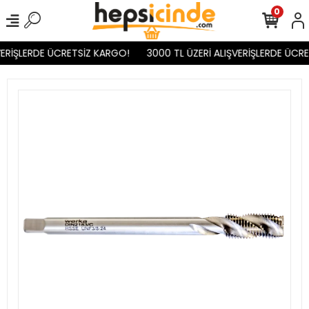
0
ERİŞLERDE ÜCRETSİZ KARGO!
3000 TL ÜZERİ ALIŞVERİŞLERDE ÜCRE