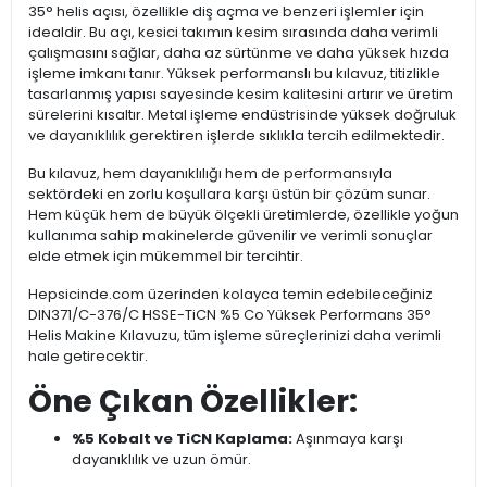
35° helis açısı, özellikle diş açma ve benzeri işlemler için
idealdir. Bu açı, kesici takımın kesim sırasında daha verimli
çalışmasını sağlar, daha az sürtünme ve daha yüksek hızda
işleme imkanı tanır. Yüksek performanslı bu kılavuz, titizlikle
tasarlanmış yapısı sayesinde kesim kalitesini artırır ve üretim
sürelerini kısaltır. Metal işleme endüstrisinde yüksek doğruluk
ve dayanıklılık gerektiren işlerde sıklıkla tercih edilmektedir.
Bu kılavuz, hem dayanıklılığı hem de performansıyla
sektördeki en zorlu koşullara karşı üstün bir çözüm sunar.
Hem küçük hem de büyük ölçekli üretimlerde, özellikle yoğun
kullanıma sahip makinelerde güvenilir ve verimli sonuçlar
elde etmek için mükemmel bir tercihtir.
Hepsicinde.com üzerinden kolayca temin edebileceğiniz
DIN371/C-376/C HSSE-TiCN %5 Co Yüksek Performans 35°
Helis Makine Kılavuzu, tüm işleme süreçlerinizi daha verimli
hale getirecektir.
Öne Çıkan Özellikler:
%5 Kobalt ve TiCN Kaplama:
Aşınmaya karşı
dayanıklılık ve uzun ömür.