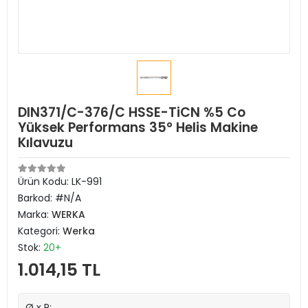
DIN371/C-376/C HSSE-TiCN %5 Co
Yüksek Performans 35° Helis Makine
Kılavuzu
Ürün Kodu:
LK-991
Barkod:
#N/A
Marka:
WERKA
Kategori:
Werka
Stok:
20+
1.014,15 TL
Ø x P: