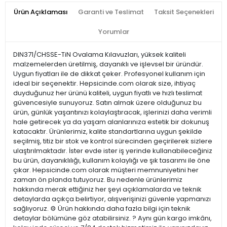
Ürün Açıklaması
Garanti ve Teslimat
Taksit Seçenekleri
Yorumlar
DIN371/CHSSE-TiN Ovalama Kılavuzları, yüksek kaliteli
malzemelerden üretilmiş, dayanıklı ve işlevsel bir üründür.
Uygun fiyatları ile de dikkat çeker. Profesyonel kullanım için
ideal bir seçenektir. Hepsicinde.com olarak size, ihtiyaç
duyduğunuz her ürünü kaliteli, uygun fiyatlı ve hızlı teslimat
güvencesiyle sunuyoruz. Satın almak üzere olduğunuz bu
ürün, günlük yaşantınızı kolaylaştıracak, işlerinizi daha verimli
hale getirecek ya da yaşam alanlarınıza estetik bir dokunuş
katacaktır. Ürünlerimiz, kalite standartlarına uygun şekilde
seçilmiş, titiz bir stok ve kontrol sürecinden geçirilerek sizlere
ulaştırılmaktadır. İster evde ister iş yerinde kullanabileceğiniz
bu ürün, dayanıklılığı, kullanım kolaylığı ve şık tasarımı ile öne
çıkar. Hepsicinde.com olarak müşteri memnuniyetini her
zaman ön planda tutuyoruz. Bu nedenle ürünlerimiz
hakkında merak ettiğiniz her şeyi açıklamalarda ve teknik
detaylarda açıkça belirtiyor, alışverişinizi güvenle yapmanızı
sağlıyoruz. ⚙️ Ürün hakkında daha fazla bilgi için teknik
detaylar bölümüne göz atabilirsiniz. ? Aynı gün kargo imkânı,