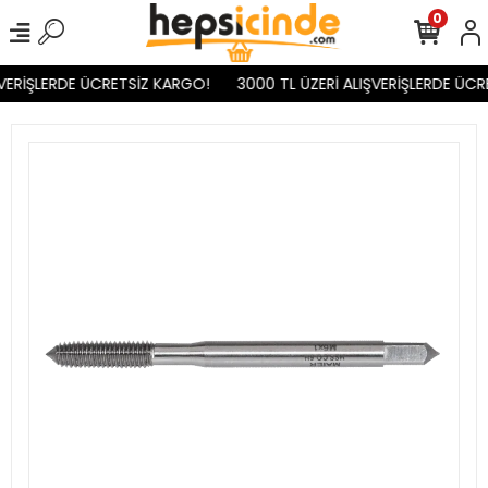
0
VERİŞLERDE ÜCRETSİZ KARGO!
3000 TL ÜZERİ ALIŞVERİŞLERDE ÜCR