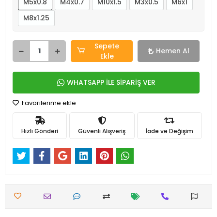
M5x0.8
M4x0.7
M10x1.5
M3x0.5
M6x1
M8x1.25
Sepete
Hemen Al
Ekle
WHATSAPP İLE SİPARİŞ VER
Favorilerime ekle
Hızlı Gönderi
Güvenli Alışveriş
İade ve Değişim