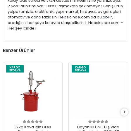
kolay iade süreci ve 7/24 destek hizmetimiz ile yanınızdayız.
? Sorularınız mı var? Bize ulaşmaktan çekinmeyin! Geniş ürün
yelpazemizle; elektronik, yapı market, hırdavat, ev gereçleri,
otomotiv ve daha fazlasını Hepsicinde.com'da bulabilir,
aradığınız her şeye kolayca ulaşabilirsiniz. Hepsicinde.com –
Her şey içinde!
Benzer Ürünler
KARGO
KARGO
BEDAVA
BEDAVA
16 kg Kova için Gres
Dayanıklı UNC Diş Vida