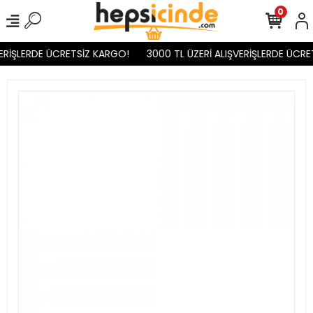
0
ERİŞLERDE ÜCRETSİZ KARGO!
3000 TL ÜZERİ ALIŞVERİŞLERDE ÜCRET