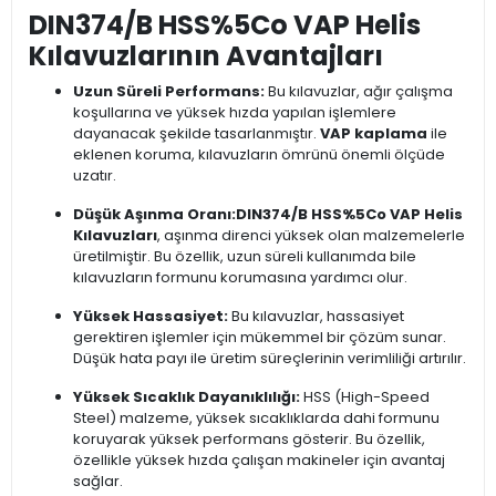
DIN374/B HSS%5Co VAP Helis
Kılavuzlarının Avantajları
Uzun Süreli Performans:
Bu kılavuzlar, ağır çalışma
koşullarına ve yüksek hızda yapılan işlemlere
dayanacak şekilde tasarlanmıştır.
VAP kaplama
ile
eklenen koruma, kılavuzların ömrünü önemli ölçüde
uzatır.
Düşük Aşınma Oranı:
DIN374/B HSS%5Co VAP Helis
Kılavuzları
, aşınma direnci yüksek olan malzemelerle
üretilmiştir. Bu özellik, uzun süreli kullanımda bile
kılavuzların formunu korumasına yardımcı olur.
Yüksek Hassasiyet:
Bu kılavuzlar, hassasiyet
gerektiren işlemler için mükemmel bir çözüm sunar.
Düşük hata payı ile üretim süreçlerinin verimliliği artırılır.
Yüksek Sıcaklık Dayanıklılığı:
HSS (High-Speed
Steel) malzeme, yüksek sıcaklıklarda dahi formunu
koruyarak yüksek performans gösterir. Bu özellik,
özellikle yüksek hızda çalışan makineler için avantaj
sağlar.