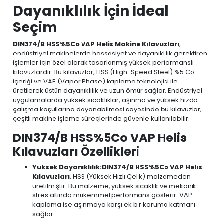
Dayanıklılık İçin İdeal
Seçim
DIN374/B HSS%5Co VAP Helis Makine Kılavuzları
,
endüstriyel makinelerde hassasiyet ve dayanıklılık gerektiren
işlemler için özel olarak tasarlanmış yüksek performanslı
kılavuzlardır. Bu kılavuzlar, HSS (High-Speed Steel) %5 Co
içeriği ve VAP (Vapor Phase) kaplama teknolojisi ile
üretilerek üstün dayanıklılık ve uzun ömür sağlar. Endüstriyel
uygulamalarda yüksek sıcaklıklar, aşınma ve yüksek hızda
çalışma koşullarına dayanabilmesi sayesinde bu kılavuzlar,
çeşitli makine işleme süreçlerinde güvenle kullanılabilir.
DIN374/B HSS%5Co VAP Helis
Kılavuzları Özellikleri
Yüksek Dayanıklılık:
DIN374/B HSS%5Co VAP Helis
Kılavuzları
, HSS (Yüksek Hızlı Çelik) malzemeden
üretilmiştir. Bu malzeme, yüksek sıcaklık ve mekanik
stres altında mükemmel performans gösterir. VAP
kaplama ise aşınmaya karşı ek bir koruma katmanı
sağlar.