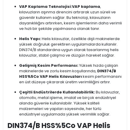
VAP Kaplama Teknolojisi:
VAP kaplama
,
kılavuzların aşınma direncini artırarak uzun süreli ve
güvenilir kullanım sağlar. Bu teknoloji, kılavuzların
dayanıklılığını artırırken, kesim işlemlerinin daha verimli
ve hızlı bir şekilde yapılmasına olanak tanır.
Helis Yapı:
Helis kılavuzlar, özellikle dişli makinelerde
yüksek doğruluk gerektiren uygulamalarda kullanılır.
DIN374/B standardına uygun olarak tasarlanmış helis
kılavuzlar, stabil çalışma ve düzgün hareket sağlar.
Gelişmiş Kesim Performansı:
Yüksek hızda çalışan
makinelerde ve zorlu kesim koşullarında,
DIN374/B
HSS%5Co VAP Helis Kılavuzları
kesim performansını
en üst düzeye çıkararak üretim verimliliğini artırır.
Çeşitli Endüstrilerde Kullanılabilirlik:
Bu kılavuzlar,
otomotiv, metal işleme, imalat ve birçok endüstriyel
alanda güvenle kullanılabilir. Yüksek kaliteli
malzemeleri ve yapıları sayesinde, her türlü
endüstriyel uygulamada yüksek verimlilik sağlar.
DIN374/B HSS%5Co VAP Helis