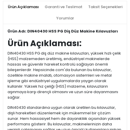
Ürün Açıklaması
Garanti ve Teslimat
Taksit Seçenekleri
Yorumlar
Ürün Adı: DIN40430 HSS PG Diş Düz Makine Kılavuzları
Ürün Açıklaması:
DIN40430 HSS PG diş düz makine kılavuzları, yüksek hızlı çelik
(HSS) malzemeden üretilmiş, endüstriyel makinelerde
hassas ve güvenilir hareket kontrolü sağlayan önemli
bileşenlerdir. Hepsicinde.com'da bulunan bu kılavuzlar,
özellikle makine imalatı, otomasyon sistemleri ve metal
işleme gibi endüstriyel uygulamalarda yaygın olarak
kullanılır. Yüksek hız çeliği (HSS) malzeme, kılavuzların
aşınmaya karşı dirençli olmasını ve uzun süre dayanmasını
sağlar.
DIN40430 standardına uygun olarak üretilen bu kılavuzlar,
dişli hareketleri düzenlemek için mükemmel bir çözüm
sunar. Hem hassasiyet hem de dayanıklılık açısından yüksek
performans gösterir. Bu kılavuzlar, makinelerinizin daha
verimli çalışmasını sağlar ve uzun ömürlü kullanımlara imkan