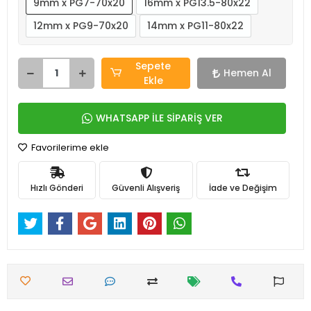
9mm x PG7-70x20
16mm x PG13.5-80x22
12mm x PG9-70x20
14mm x PG11-80x22
Sepete
Hemen Al
Ekle
WHATSAPP İLE SİPARİŞ VER
Favorilerime ekle
Hızlı Gönderi
Güvenli Alışveriş
İade ve Değişim