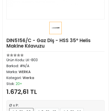
DIN5156/C - Gaz Diş - HSS 35° Helis
Makine Kılavuzu
Ürün Kodu:
LK-803
Barkod:
#N/A
Marka:
WERKA
Kategori:
Werka
Stok:
20+
1.672,61 TL
Ø x P: