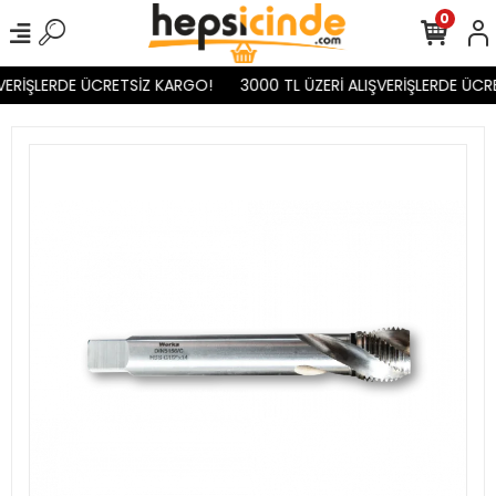
0
VERİŞLERDE ÜCRETSİZ KARGO!
3000 TL ÜZERİ ALIŞVERİŞLERDE ÜCR