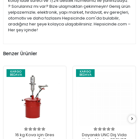
kolay iade süreci ve 7/24 destek hizmetimiz ile yanınızdayız.
? Sorularınız mı var? Bize ulaşmaktan çekinmeyin! Geniş ürün
yelpazemizle; elektronik, yapı market, hırdavat, ev gereçleri,
otomotiv ve daha fazlasını Hepsicinde.com'da bulabilir,
aradığınız her şeye kolayca ulaşabilirsiniz. Hepsicinde.com –
Her şey içinde!
Benzer Ürünler
KARGO
KARGO
BEDAVA
BEDAVA
16 kg Kova için Gres
Dayanıklı UNC Diş Vida