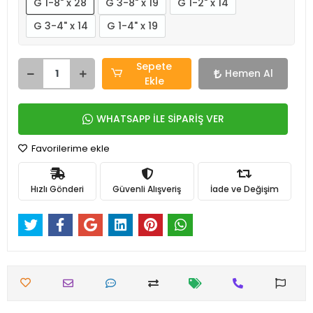
G 1-8" x 28
G 3-8" x 19
G 1-2" x 14
G 3-4" x 14
G 1-4" x 19
Sepete
Hemen Al
Ekle
WHATSAPP İLE SİPARİŞ VER
Favorilerime ekle
Hızlı Gönderi
Güvenli Alışveriş
İade ve Değişim