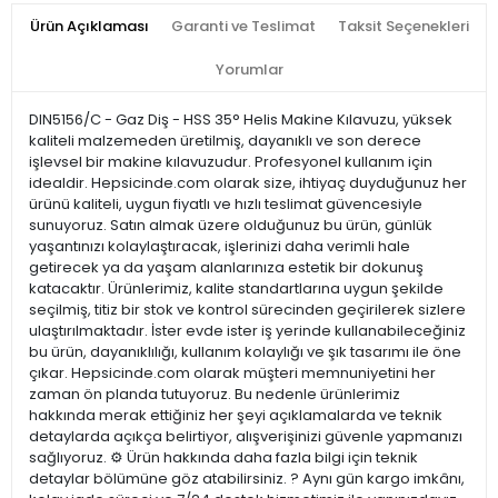
Ürün Açıklaması
Garanti ve Teslimat
Taksit Seçenekleri
Yorumlar
DIN5156/C - Gaz Diş - HSS 35° Helis Makine Kılavuzu, yüksek
kaliteli malzemeden üretilmiş, dayanıklı ve son derece
işlevsel bir makine kılavuzudur. Profesyonel kullanım için
idealdir. Hepsicinde.com olarak size, ihtiyaç duyduğunuz her
ürünü kaliteli, uygun fiyatlı ve hızlı teslimat güvencesiyle
sunuyoruz. Satın almak üzere olduğunuz bu ürün, günlük
yaşantınızı kolaylaştıracak, işlerinizi daha verimli hale
getirecek ya da yaşam alanlarınıza estetik bir dokunuş
katacaktır. Ürünlerimiz, kalite standartlarına uygun şekilde
seçilmiş, titiz bir stok ve kontrol sürecinden geçirilerek sizlere
ulaştırılmaktadır. İster evde ister iş yerinde kullanabileceğiniz
bu ürün, dayanıklılığı, kullanım kolaylığı ve şık tasarımı ile öne
çıkar. Hepsicinde.com olarak müşteri memnuniyetini her
zaman ön planda tutuyoruz. Bu nedenle ürünlerimiz
hakkında merak ettiğiniz her şeyi açıklamalarda ve teknik
detaylarda açıkça belirtiyor, alışverişinizi güvenle yapmanızı
sağlıyoruz. ⚙️ Ürün hakkında daha fazla bilgi için teknik
detaylar bölümüne göz atabilirsiniz. ? Aynı gün kargo imkânı,