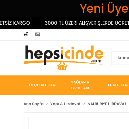
Yeni Üyel
İZ KARGO!
3000 TL ÜZERİ ALIŞVERİŞLERDE ÜCRETSİZ
YAĞLAMA
ÖLÇÜ ALETLERİ
EL ALETLERİ
GRUPLARI
Ana Sayfa
Yapı & Hırdavat
NALBURİYE HIRDAVAT