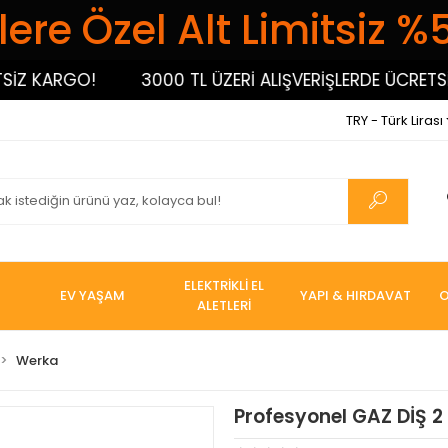
ere Özel Alt Limitsiz %
 KARGO!
3000 TL ÜZERİ ALIŞVERİŞLERDE ÜCRETSİZ 
TRY - Türk Lirası
ELEKTRİKLİ EL
EV YAŞAM
YAPI & HIRDAVAT
O
ALETLERİ
Werka
Profesyonel GAZ DİŞ 2 