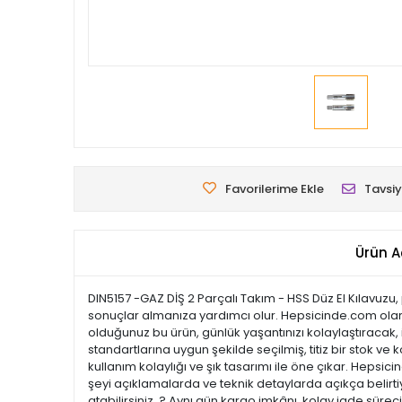
Favorilerime Ekle
Tavsiy
Ürün A
DIN5157 -GAZ DİŞ 2 Parçalı Takım - HSS Düz El Kılavuzu,
sonuçlar almanıza yardımcı olur. Hepsicinde.com olarak
olduğunuz bu ürün, günlük yaşantınızı kolaylaştıracak, i
standartlarına uygun şekilde seçilmiş, titiz bir stok ve k
kullanım kolaylığı ve şık tasarımı ile öne çıkar. Hep
şeyi açıklamalarda ve teknik detaylarda açıkça belirtiy
atabilirsiniz. ? Aynı gün kargo imkânı, kolay iade süre