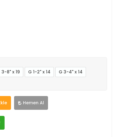
 3-8" x 19
G 1-2" x 14
G 3-4" x 14
Ekle
Hemen Al
R