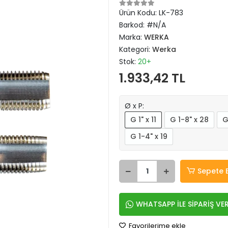
Ürün Kodu:
LK-783
Barkod:
#N/A
Marka:
WERKA
Kategori:
Werka
Stok:
20+
1.933,42 TL
Ø x P:
G 1" x 11
G 1-8" x 28
G
G 1-4" x 19
Sepete 
WHATSAPP İLE SİPARİŞ VE
Favorilerime ekle