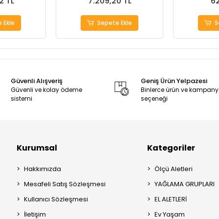
2 TL
7.209,20 TL
62
 Ekle
Sepete Ekle
S
Güvenli Alışveriş
Geniş Ürün Yelpazesi
Güvenli ve kolay ödeme
Binlerce ürün ve kampan
sistemi
seçeneği
Kurumsal
Kategoriler
Hakkımızda
Ölçü Aletleri
Mesafeli Satış Sözleşmesi
YAĞLAMA GRUPLARI
Kullanıcı Sözleşmesi
EL ALETLERİ
İletişim
Ev Yaşam