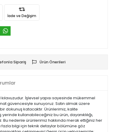
İade ve Değişim
efonla Sipariş
Ürün Önerileri
rumlar
r el kılavuzudur. İşlevsel yapısı sayesinde mükemmel
slimat güvencesiyle sunuyoruz. Satın almak üzere
bir dokunuş katacaktır. Ürünlerimiz, kalite
iş yerinde kullanabileceğiniz bu ürün, dayanıklılığı,
z. Bu nedenle ürünlerimiz hakkında merak ettiğiniz her
 fazla bilgi için teknik detaylar bölümüne göz
ize ulaşmaktan çekinmeyin! Geniş ürün yelpazemizle;