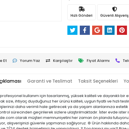
Hızlı Gönderi
Güvenli Alışveriş
e Et
Yorum Yaz
Karşılaştır
Fiyat Alarmı
Tel
çıklaması
Garanti ve Teslimat
Taksit Seçenekleri
Yo
 profesyonel kullanım için tasarlanmış, yüksek kaliteli ve dayanıklı bi
 size, ihtiyaç duyduğunuz her ürünü kaliteli, uygun fiyatlı ve hızlı te
şlerinizi daha verimli hale getirecek ya da yaşam alanlarınıza estetik 
ontrol sürecinden geçirilerek sizlere ulaştırılmaktadır. İster evde ister 
sicinde.com olarak müşteri memnuniyetini her zaman ön planda tutuyoru
or, alışverişinizi güvenle yapmanızı sağlıyoruz. ⚙️ Ürün hakkında daha
ci ve 7/24 destek hizmetimiz ile yanınızdayız. ? Sorularınız mı var? B