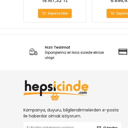
19.167,32 TL
6.896,4
Sepete Ekle
Sepete
Hızlı Teslimat
Siparişleriniz en kısa sürede elinize
ulaşır.
Kampanya, duyuru, bilgilendirmelerden e-posta
ile haberdar olmak istiyorum.
Gönder