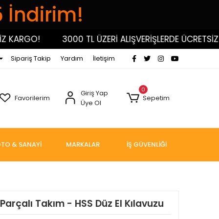
5 İndirim!
KARGO!
3000 TL ÜZERİ ALIŞVERİŞLERDE ÜCRETSİZ KA
Sipariş Takip
Yardım
İletişim
0
Giriş Yap
Favorilerim
Sepetim
Üye Ol
TO & SANAYİ
MARKALAR
İŞ GÜVENLİĞİ
Parçalı Takım - HSS Düz El Kılavuzu