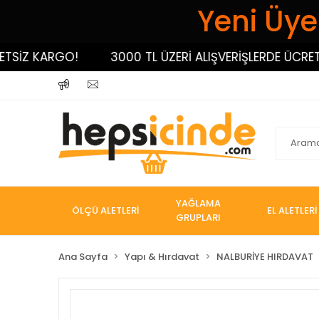
Yeni Üyel
Z KARGO!
3000 TL ÜZERİ ALIŞVERİŞLERDE ÜCRETSİZ 
YAĞLAMA
ÖLÇÜ ALETLERİ
EL ALETLERİ
GRUPLARI
Ana Sayfa
Yapı & Hırdavat
NALBURİYE HIRDAVAT