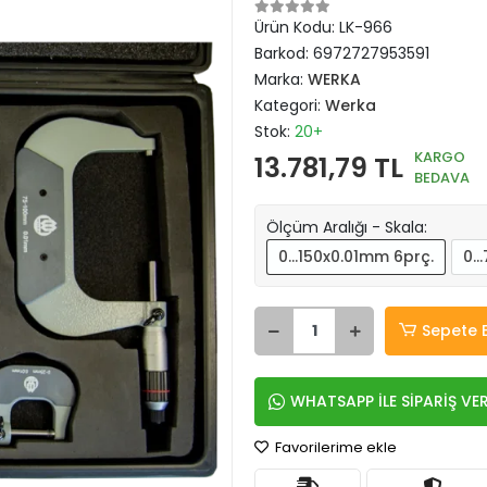
Ürün Kodu:
LK-966
Barkod:
6972727953591
Marka:
WERKA
Kategori:
Werka
Stok:
20+
KARGO
13.781,79 TL
BEDAVA
Ölçüm Aralığı - Skala:
0...150x0.01mm 6prç.
0..
Sepete 
WHATSAPP İLE SİPARİŞ VE
Favorilerime ekle