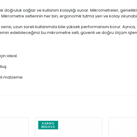
ek doğruluk sağlar ve kullanım kolaylığı sunar. Mikrometreler, genell
. Mikrometre setlerinin her biri, ergonomik tutma yeri ve kolay okunabilir
serisi, uzun süreli kullanımda bile yüksek performansını korur. Ayrıca
min edebileceğiniz bu mikrometre seti, güvenli ve doğru ölçüm işleml
çin ideal.
tuş.
çli malzeme
KARGO
BEDAVA