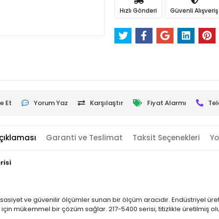
Hızlı Gönderi
Güvenli Alışveriş
e Et
Yorum Yaz
Karşılaştır
Fiyat Alarmı
Tel
çıklaması
Garanti ve Teslimat
Taksit Seçenekleri
Yo
risi
sasiyet ve güvenilir ölçümler sunan bir ölçüm aracıdır. Endüstriyel üre
için mükemmel bir çözüm sağlar. 217-5400 serisi, titizlikle üretilmiş o