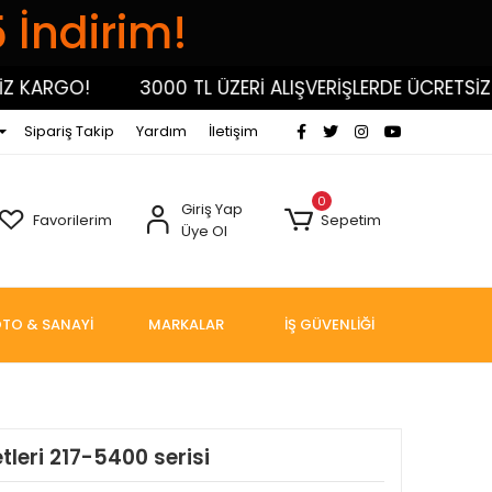
5 İndirim!
ARGO!
3000 TL ÜZERİ ALIŞVERİŞLERDE ÜCRETSİZ KAR
Sipariş Takip
Yardım
İletişim
0
Giriş Yap
Favorilerim
Sepetim
Üye Ol
TO & SANAYİ
MARKALAR
İŞ GÜVENLİĞİ
leri 217-5400 serisi