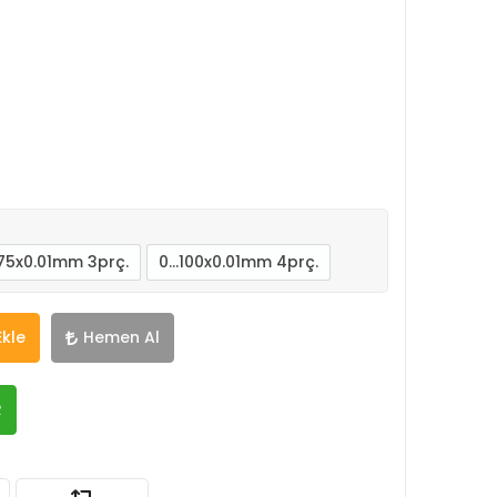
.75x0.01mm 3prç.
0...100x0.01mm 4prç.
Ekle
Hemen Al
R