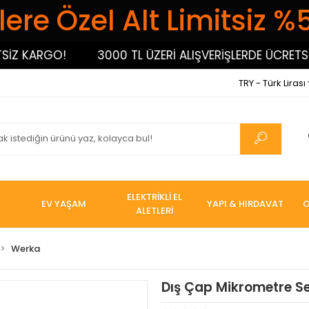
ere Özel Alt Limitsiz %
KARGO!
3000 TL ÜZERİ ALIŞVERİŞLERDE ÜCRETSİZ K
TRY - Türk Lirası
ELEKTRİKLİ EL
EV YAŞAM
YAPI & HIRDAVAT
O
ALETLERİ
Werka
Dış Çap Mikrometre Set