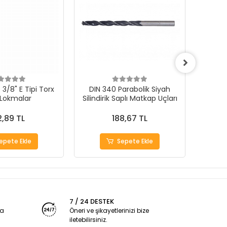
3/8" E Tipi Torx
DIN 340 Parabolik Siyah
 Lokmalar
Silindirik Saplı Matkap Uçları
1000Ad
,89 TL
188,67 TL
epete Ekle
Sepete Ekle
7 / 24 DESTEK
ya
Öneri ve şikayetlerinizi bize
iletebilirsiniz.