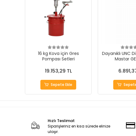
16 kg Kova için Gres
Dayanıklı UNC Di
Pompası Setleri
Mastar G
19.153,29 TL
6.891,3
Sepete Ekle
Sepete
Hızlı Teslimat
Siparişleriniz en kısa sürede elinize
ulaşır.