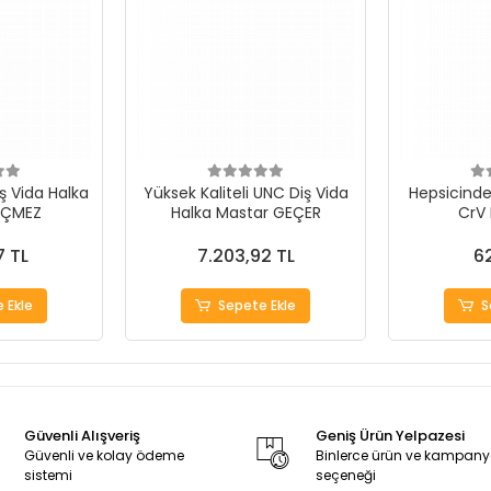
ş Vida Halka
Yüksek Kaliteli UNC Diş Vida
Hepsicinde 
EÇMEZ
Halka Mastar GEÇER
CrV
7 TL
7.203,92 TL
62
 Ekle
Sepete Ekle
S
Güvenli Alışveriş
Geniş Ürün Yelpazesi
Güvenli ve kolay ödeme
Binlerce ürün ve kampan
sistemi
seçeneği