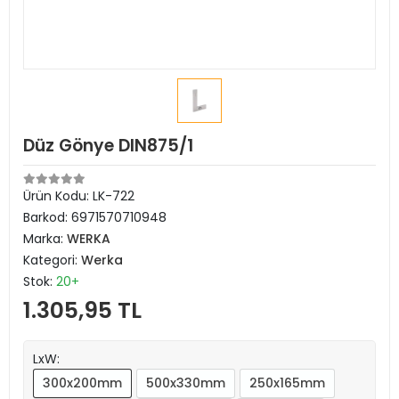
Düz Gönye DIN875/1
Ürün Kodu:
LK-722
Barkod:
6971570710948
Marka:
WERKA
Kategori:
Werka
Stok:
20+
1.305,95 TL
LxW:
300x200mm
500x330mm
250x165mm