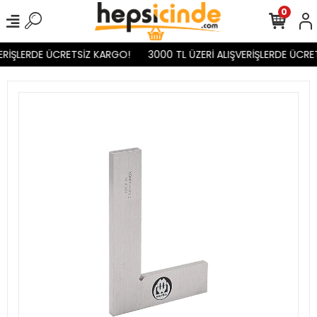
0
ERİŞLERDE ÜCRETSİZ KARGO!
3000 TL ÜZERİ ALIŞVERİŞLERDE ÜCRET