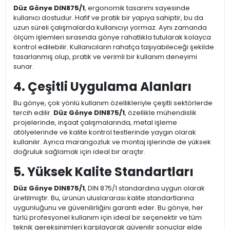
Düz Gönye DIN875/1
, ergonomik tasarımı sayesinde
kullanıcı dostudur. Hafif ve pratik bir yapıya sahiptir, bu da
uzun süreli çalışmalarda kullanıcıyı yormaz. Aynı zamanda
ölçüm işlemleri sırasında gönye rahatlıkla tutularak kolayca
kontrol edilebilir. Kullanıcıların rahatça taşıyabileceği şekilde
tasarlanmış olup, pratik ve verimli bir kullanım deneyimi
sunar.
4. Çeşitli Uygulama Alanları
Bu gönye, çok yönlü kullanım özellikleriyle çeşitli sektörlerde
tercih edilir.
Düz Gönye DIN875/1
, özellikle mühendislik
projelerinde, inşaat çalışmalarında, metal işleme
atölyelerinde ve kalite kontrol testlerinde yaygın olarak
kullanılır. Ayrıca marangozluk ve montaj işlerinde de yüksek
doğruluk sağlamak için ideal bir araçtır.
5. Yüksek Kalite Standartları
Düz Gönye DIN875/1
, DIN 875/1 standardına uygun olarak
üretilmiştir. Bu, ürünün uluslararası kalite standartlarına
uygunluğunu ve güvenilirliğini garanti eder. Bu gönye, her
türlü profesyonel kullanım için ideal bir seçenektir ve tüm
teknik gereksinimleri karşılayarak güvenilir sonuçlar elde