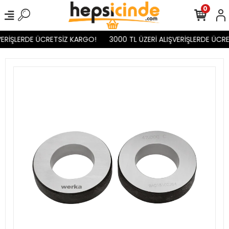
0
VERİŞLERDE ÜCRETSİZ KARGO!
3000 TL ÜZERİ ALIŞVERİŞLERDE ÜCRE