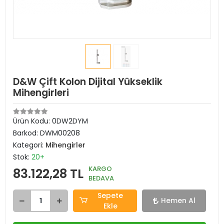
D&W Çift Kolon Dijital Yükseklik
Mihengirleri
Ürün Kodu:
0DW2DYM
Barkod:
DWM00208
Kategori:
Mihengirler
Stok:
20+
KARGO
83.122,28 TL
BEDAVA
Sepete
Hemen Al
Ekle