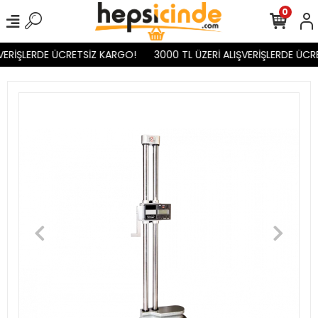
0
VERİŞLERDE ÜCRETSİZ KARGO!
3000 TL ÜZERİ ALIŞVERİŞLERDE ÜCR