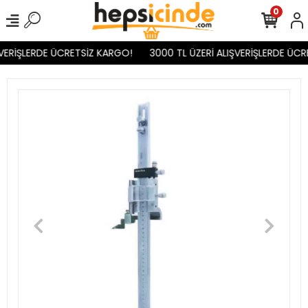
0
VERİŞLERDE ÜCRETSİZ KARGO!
3000 TL ÜZERİ ALIŞVERİŞLERDE ÜCR