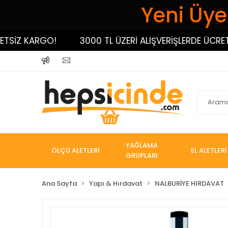
Yeni Üyel
SİZ KARGO!
3000 TL ÜZERİ ALIŞVERİŞLERDE ÜCRETS
YAĞLAMA
ÖLÇÜ ALETLERİ
EL ALETLERİ
GRUPLARI
Ana Sayfa
Yapı & Hırdavat
NALBURİYE HIRDAVAT