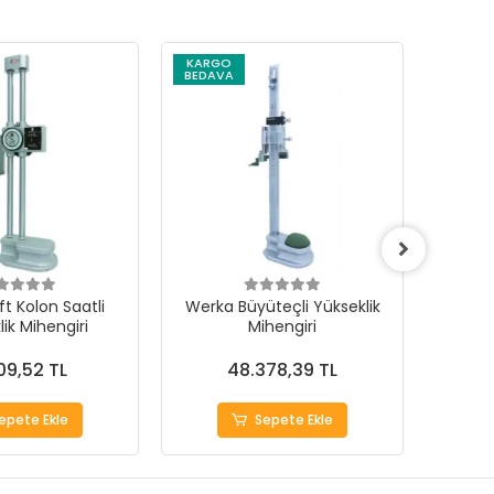
KARGO
KARG
BEDAVA
BEDAV
t Kolon Saatli
Werka Büyüteçli Yükseklik
Werka
ik Mihengiri
Mihengiri
109,52 TL
48.378,39 TL
epete Ekle
Sepete Ekle