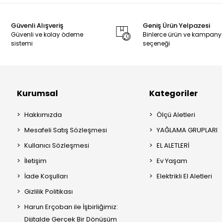
Güvenli Alışveriş
Geniş Ürün Yelpazesi
Güvenli ve kolay ödeme
Binlerce ürün ve kampan
sistemi
seçeneği
Kurumsal
Kategoriler
Hakkımızda
Ölçü Aletleri
Mesafeli Satış Sözleşmesi
YAĞLAMA GRUPLARI
Kullanıcı Sözleşmesi
EL ALETLERİ
İletişim
Ev Yaşam
İade Koşulları
Elektrikli El Aletleri
Gizlilik Politikası
Harun Erçoban ile İşbirliğimiz:
Dijitalde Gerçek Bir Dönüşüm