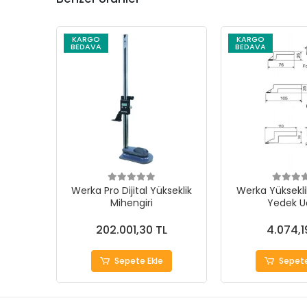
KARGO
KARGO
BEDAVA
BEDAVA
Werka Pro Dijital Yükseklik
Werka Yüksekli
Mihengiri
Yedek Uç
202.001,30 TL
4.074,1
Sepete Ekle
Sepete