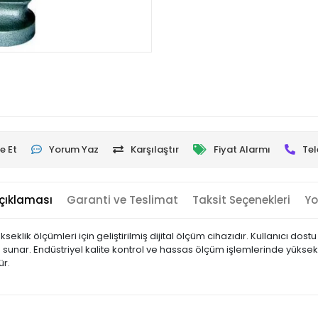
e Et
Yorum Yaz
Karşılaştır
Fiyat Alarmı
Tel
çıklaması
Garanti ve Teslimat
Taksit Seçenekleri
Yo
seklik ölçümleri için geliştirilmiş dijital ölçüm cihazıdır. Kullanıcı dostu
 sunar. Endüstriyel kalite kontrol ve hassas ölçüm işlemlerinde yüksek
ür.