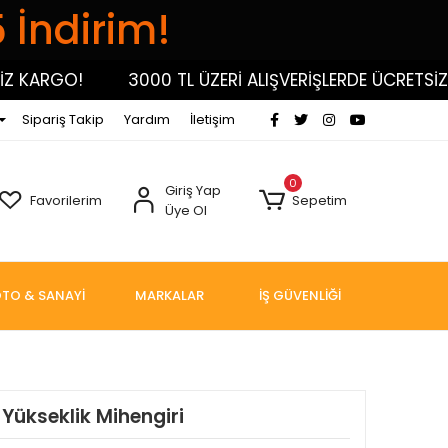
5 İndirim!
 KARGO!
3000 TL ÜZERİ ALIŞVERİŞLERDE ÜCRETSİZ K
Sipariş Takip
Yardım
İletişim
0
Giriş Yap
Favorilerim
Sepetim
Üye Ol
TO & SANAYİ
MARKALAR
İŞ GÜVENLİĞİ
 Yükseklik Mihengiri