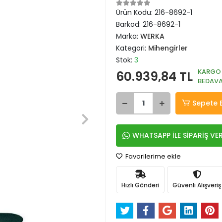
Ürün Kodu:
216-8692-1
Barkod:
216-8692-1
Marka:
WERKA
Kategori:
Mihengirler
Stok:
3
KARGO
60.939,84 TL
BEDAV
Sepete 
WHATSAPP İLE SİPARİŞ VE
Favorilerime ekle
Hızlı Gönderi
Güvenli Alışveriş