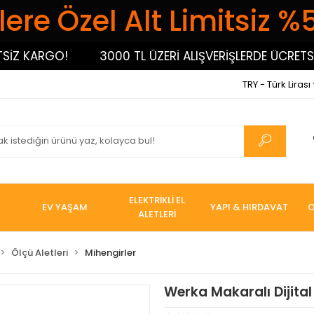
ere Özel Alt Limitsiz %
İZ KARGO!
3000 TL ÜZERİ ALIŞVERİŞLERDE ÜCRETSİZ
TRY - Türk Lirası
ELEKTRİKLİ EL
EV YAŞAM
YAPI & HIRDAVAT
O
ALETLERİ
Ölçü Aletleri
Mihengirler
Werka Makaralı Dijital