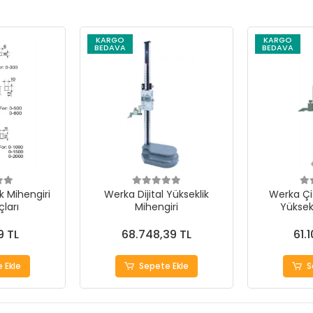
KARGO
KARGO
BEDAVA
BEDAVA
k Mihengiri
Werka Dijital Yükseklik
Werka Çif
ları
Mihengiri
Yüksekl
9 TL
68.748,39 TL
61.
 Ekle
Sepete Ekle
S