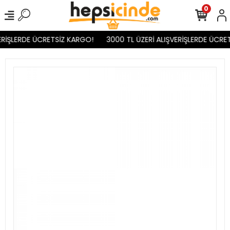
0
RİŞLERDE ÜCRETSİZ KARGO!
3000 TL ÜZERİ ALIŞVERİŞLERDE ÜCRET