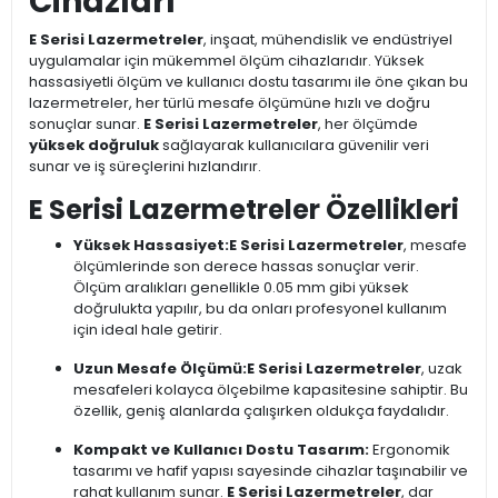
Cihazları
E Serisi Lazermetreler
, inşaat, mühendislik ve endüstriyel
uygulamalar için mükemmel ölçüm cihazlarıdır. Yüksek
hassasiyetli ölçüm ve kullanıcı dostu tasarımı ile öne çıkan bu
lazermetreler, her türlü mesafe ölçümüne hızlı ve doğru
sonuçlar sunar.
E Serisi Lazermetreler
, her ölçümde
yüksek doğruluk
sağlayarak kullanıcılara güvenilir veri
sunar ve iş süreçlerini hızlandırır.
E Serisi Lazermetreler Özellikleri
Yüksek Hassasiyet:
E Serisi Lazermetreler
, mesafe
ölçümlerinde son derece hassas sonuçlar verir.
Ölçüm aralıkları genellikle 0.05 mm gibi yüksek
doğrulukta yapılır, bu da onları profesyonel kullanım
için ideal hale getirir.
Uzun Mesafe Ölçümü:
E Serisi Lazermetreler
, uzak
mesafeleri kolayca ölçebilme kapasitesine sahiptir. Bu
özellik, geniş alanlarda çalışırken oldukça faydalıdır.
Kompakt ve Kullanıcı Dostu Tasarım:
Ergonomik
tasarımı ve hafif yapısı sayesinde cihazlar taşınabilir ve
rahat kullanım sunar.
E Serisi Lazermetreler
, dar