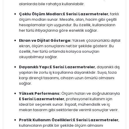
alanlarda bile rahatça kullanılabilir.
Çoklu Ölçüm Modları:
E Serisi Lazermetreler
, farklı
ölçüm modları sunar. Mesafe, alan, hacim gibi çeşitli
hesaplamalar için uygundur. Bu özellik, kullanıcıların
her türlü ihtiyaçlarına göre esneklik sağlar.
Ekran ve Dijital Gösterge:
Yüksek çözünürlüklü dijital
ekran, ölçüm sonuçlarını net bir şekilde gösterir. Bu
özellik, her türlü ortamda kolayca sonuçları
okuyabilmeyi sağlar.
Dayanıklı Yapı:
E Serisi Lazermetreler
, dayanıklı dış
yapıları ile zorlu iş koşullarına dayanıklıdır. Suya, toza
karşı dirençli tasarımı, cihazın uzun ömürlü olmasını
sağlar.
Yüksek Performans:
Ölçüm hızları ve doğruluklarıyla
E Serisi Lazermetreler
, profesyonel kullanım için
ideal bir seçenek sunar. İnşaat, mühendislik ve iç
mekan tasarım gibi sektörlerde verimli sonuçlar verir.
Pratik Kullanım Özellikleri:
E Serisi Lazermetreler
,
kullanıcıların pratik bir şekilde ölçüm almasını