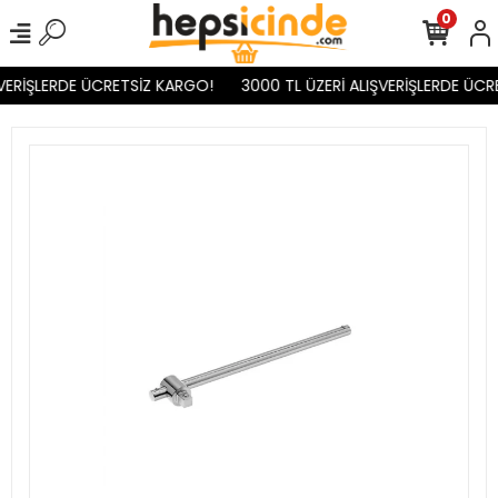
0
VERİŞLERDE ÜCRETSİZ KARGO!
3000 TL ÜZERİ ALIŞVERİŞLERDE ÜCR