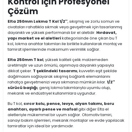
Kontrol İçin Profesyonel
Çözüm
Elta 250mm Lokma T Kol 1/2''
, sıkışmış ve zorlu somun ve
civataları rahatlıkla sıkmak veya gevşetmek için tasarlanmış
dayanıklı ve yüksek performanslı bir el aletidir.
Hırdavat,
yapı market ve el aletleri
kategorisinde öne çıkan bu T
kol, lokma anahtar takımları ile birlikte kullanılarak montaj ve
tamirat işlemlerinde maksimum verimlilik sağlar.
Elta 250mm T kol
, yüksek kaliteli çelik malzemeden
üretilmiştir ve uzun ömürlü, aşınmaya dayanıklı yapısıyla
dikkat çeker.
T şeklindeki tasarımı
, kuvvetin eşit şekilde
dağılmasını sağlayarak sıkışmış bağlantı elemanlarını
rahatça gevşetmenizi veya sıkmanızı mümkün kılar.
1/2''
sürücü başlığı
, geniş lokma takımlarıyla uyumlu olup,
mekanik ve endüstriyel kullanımlara uygundur.
Bu T kol,
cırcır kolu, pense, levye, alyan takımı, boru
anahtarı, ayarlı pense ve mafsal
gibi diğer Elta el
aletleriyle mükemmel bir uyum sağlar. Otomotiv tamiri,
sanayi bakım işlemleri, mekanik montajlar ve evde yapılacak
tamiratlar için ideal bir yardımcıdır.