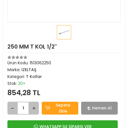
250 MM T KOL 1/2''
Ürün Kodu:
1513062250
Marka:
İZELTAŞ
Kategori:
T Kollar
Stok:
20+
854,28 TL
Sepete
Hemen Al
Ekle
WHATSAPP İLE SİPARİŞ VER