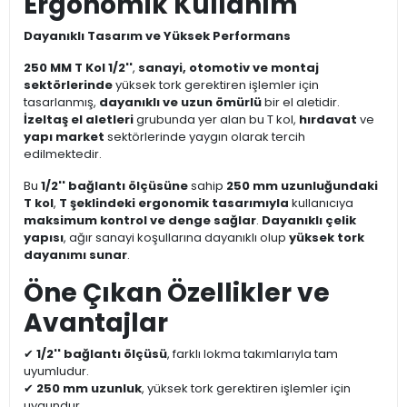
Ergonomik Kullanım
Dayanıklı Tasarım ve Yüksek Performans
250 MM T Kol 1/2''
,
sanayi, otomotiv ve montaj
sektörlerinde
yüksek tork gerektiren işlemler için
tasarlanmış,
dayanıklı ve uzun ömürlü
bir el aletidir.
İzeltaş el aletleri
grubunda yer alan bu T kol,
hırdavat
ve
yapı market
sektörlerinde yaygın olarak tercih
edilmektedir.
Bu
1/2'' bağlantı ölçüsüne
sahip
250 mm uzunluğundaki
T kol
,
T şeklindeki ergonomik tasarımıyla
kullanıcıya
maksimum kontrol ve denge sağlar
.
Dayanıklı çelik
yapısı
, ağır sanayi koşullarına dayanıklı olup
yüksek tork
dayanımı sunar
.
Öne Çıkan Özellikler ve
Avantajlar
✔
1/2'' bağlantı ölçüsü
, farklı lokma takımlarıyla tam
uyumludur.
✔
250 mm uzunluk
, yüksek tork gerektiren işlemler için
uygundur.