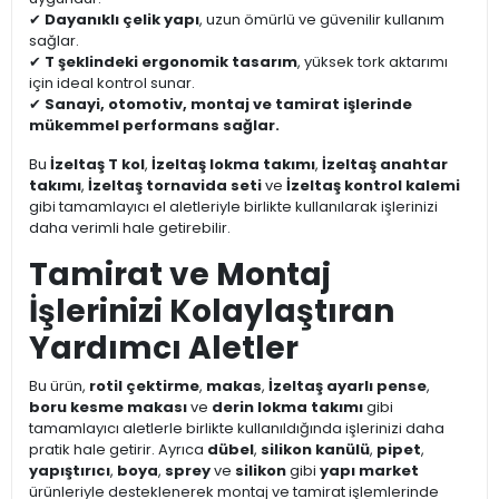
✔
Dayanıklı çelik yapı
, uzun ömürlü ve güvenilir kullanım
sağlar.
✔
T şeklindeki ergonomik tasarım
, yüksek tork aktarımı
için ideal kontrol sunar.
✔
Sanayi, otomotiv, montaj ve tamirat işlerinde
mükemmel performans sağlar.
Bu
İzeltaş T kol
,
İzeltaş lokma takımı
,
İzeltaş anahtar
takımı
,
İzeltaş tornavida seti
ve
İzeltaş kontrol kalemi
gibi tamamlayıcı el aletleriyle birlikte kullanılarak işlerinizi
daha verimli hale getirebilir.
Tamirat ve Montaj
İşlerinizi Kolaylaştıran
Yardımcı Aletler
Bu ürün,
rotil çektirme
,
makas
,
İzeltaş ayarlı pense
,
boru kesme makası
ve
derin lokma takımı
gibi
tamamlayıcı aletlerle birlikte kullanıldığında işlerinizi daha
pratik hale getirir. Ayrıca
dübel
,
silikon kanülü
,
pipet
,
yapıştırıcı
,
boya
,
sprey
ve
silikon
gibi
yapı market
ürünleriyle desteklenerek montaj ve tamirat işlemlerinde