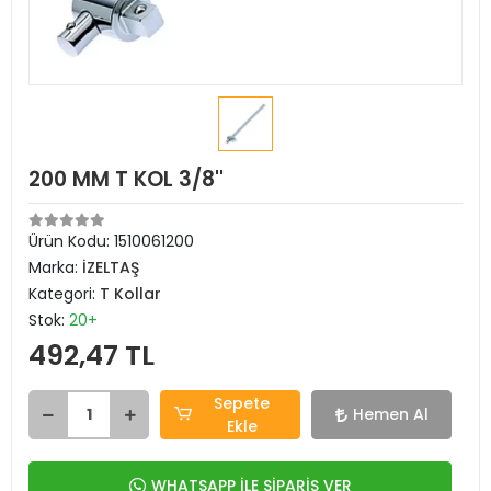
200 MM T KOL 3/8''
Ürün Kodu:
1510061200
Marka:
İZELTAŞ
Kategori:
T Kollar
Stok:
20+
492,47 TL
Sepete
Hemen Al
Ekle
WHATSAPP İLE SİPARİŞ VER