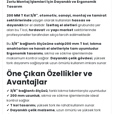
Zorlu Montaj İşlemleri İçin Dayanıklı ve Ergonomik
Tasarım
200 MM T Kol 3/8''
,
otomotiv, sanayi, montaj ve tamirat
sektörlerinde
yaygın olarak kullanılan
hassas ve
dayanıklı
bir el aletidir.
İzeltaş el aletleri
grubunda yer
alan bu T kol,
hırdavat
ve
yapı market
sektörlerinde
profesyoneller tarafından sıkça tercih edilmektedir.
Bu
3/8'' bağlantı ölçüsüne sahip
200 mm T kol
,
lokma
anahtarları ve havalı el aletleriyle tam uyumludur
.
Ergonomik tasarımı
, sıkma ve sökme işlemlerinde
maksimum kontrol sağlar.
Dayanıklı çelik gövdesi
, yüksek
tork dayanımı sağlayarak uzun ömürlü kullanım imkanı sunar.
Öne Çıkan Özellikler ve
Avantajlar
✔
3/8'' bağlantı ölçüsü
, farklı lokma takımlarıyla uyumludur.
✔
200 mm uzunluk
, sıkma ve sökme işlemlerinde ideal
kontrol sağlar.
✔
T kol tasarımı
, yüksek tork ile rahat kullanım sunar.
✔
Dayanıklı çelik malzeme
, uzun ömürlü ve yüksek tork