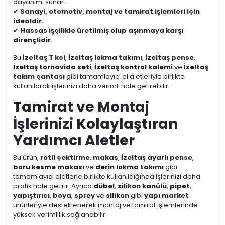
dayanımı sunar.
✔
Sanayi, otomotiv, montaj ve tamirat işlemleri için
idealdir.
✔
Hassas işçilikle üretilmiş olup aşınmaya karşı
dirençlidir.
Bu
İzeltaş T kol
,
İzeltaş lokma takımı
,
İzeltaş pense
,
İzeltaş tornavida seti
,
İzeltaş kontrol kalemi
ve
İzeltaş
takım çantası
gibi tamamlayıcı el aletleriyle birlikte
kullanılarak işlerinizi daha verimli hale getirebilir.
Tamirat ve Montaj
İşlerinizi Kolaylaştıran
Yardımcı Aletler
Bu ürün,
rotil çektirme
,
makas
,
İzeltaş ayarlı pense
,
boru kesme makası
ve
derin lokma takımı
gibi
tamamlayıcı aletlerle birlikte kullanıldığında işlerinizi daha
pratik hale getirir. Ayrıca
dübel
,
silikon kanülü
,
pipet
,
yapıştırıcı
,
boya
,
sprey
ve
silikon
gibi
yapı market
ürünleriyle desteklenerek montaj ve tamirat işlemlerinde
yüksek verimlilik sağlanabilir.