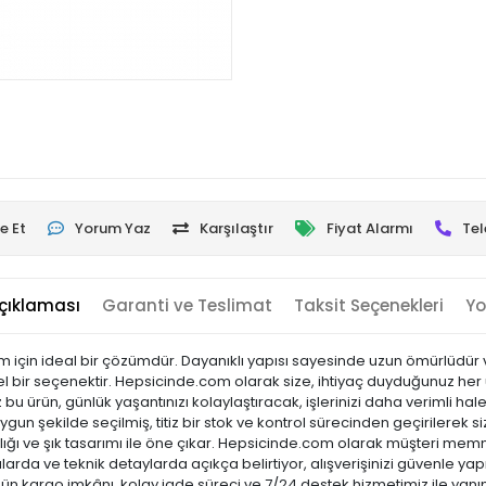
e Et
Yorum Yaz
Karşılaştır
Fiyat Alarmı
Tel
çıklaması
Garanti ve Teslimat
Taksit Seçenekleri
Yo
 için ideal bir çözümdür. Dayanıklı yapısı sayesinde uzun ömürlüdür ve g
bir seçenektir. Hepsicinde.com olarak size, ihtiyaç duyduğunuz her ürünü
 ürün, günlük yaşantınızı kolaylaştıracak, işlerinizi daha verimli hale
gun şekilde seçilmiş, titiz bir stok ve kontrol sürecinden geçirilerek siz
laylığı ve şık tasarımı ile öne çıkar. Hepsicinde.com olarak müşteri m
arda ve teknik detaylarda açıkça belirtiyor, alışverişinizi güvenle yap
 gün kargo imkânı, kolay iade süreci ve 7/24 destek hizmetimiz ile yanı