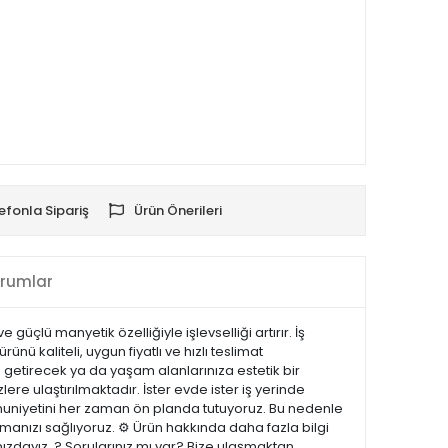
efonla Sipariş
Ürün Önerileri
rumlar
üçlü manyetik özelliğiyle işlevselliği artırır. İş
 kaliteli, uygun fiyatlı ve hızlı teslimat
 getirecek ya da yaşam alanlarınıza estetik bir
lere ulaştırılmaktadır. İster evde ister iş yerinde
emnuniyetini her zaman ön planda tutuyoruz. Bu nedenle
manızı sağlıyoruz. ⚙️ Ürün hakkında daha fazla bilgi
nızdayız. ? Sorularınız mı var? Bize ulaşmaktan