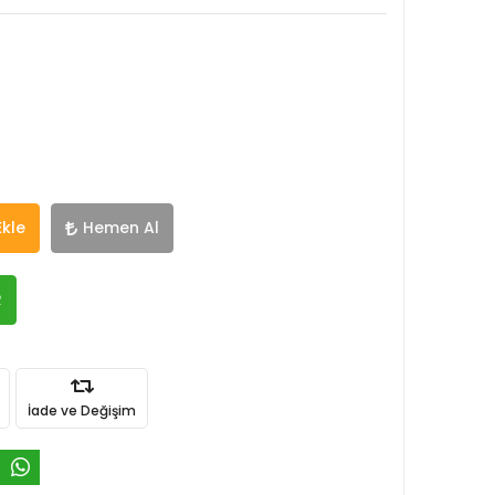
Ekle
Hemen Al
R
İade ve Değişim