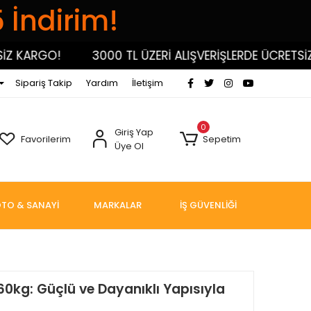
5 İndirim!
 KARGO!
3000 TL ÜZERİ ALIŞVERİŞLERDE ÜCRETSİZ 
Sipariş Takip
Yardım
İletişim
0
Giriş Yap
Favorilerim
Sepetim
Üye Ol
TO & SANAYİ
MARKALAR
İŞ GÜVENLİĞİ
0kg: Güçlü ve Dayanıklı Yapısıyla