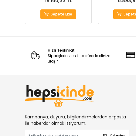
19.160,33 TL
6.893,9
Sepete Ekle
Sepete
Hızlı Teslimat
Siparişleriniz en kısa sürede elinize
ulaşır.
Kampanya, duyuru, bilgilendirmelerden e-posta
ile haberdar olmak istiyorum.
Gönder