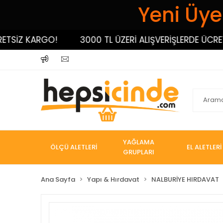
Yeni Üyel
SİZ KARGO!
3000 TL ÜZERİ ALIŞVERİŞLERDE ÜCRETS
YAĞLAMA
ÖLÇÜ ALETLERİ
EL ALETLERİ
GRUPLARI
Ana Sayfa
Yapı & Hırdavat
NALBURİYE HIRDAVAT