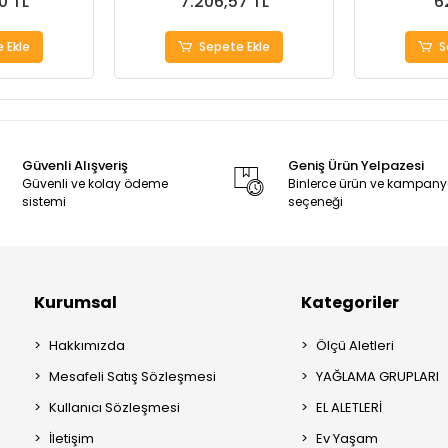
0 TL
7.206,57 TL
6
 Ekle
Sepete Ekle
S
Güvenli Alışveriş
Geniş Ürün Yelpazesi
Güvenli ve kolay ödeme
Binlerce ürün ve kampan
sistemi
seçeneği
Kurumsal
Kategoriler
Hakkımızda
Ölçü Aletleri
Mesafeli Satış Sözleşmesi
YAĞLAMA GRUPLARI
Kullanıcı Sözleşmesi
EL ALETLERİ
İletişim
Ev Yaşam