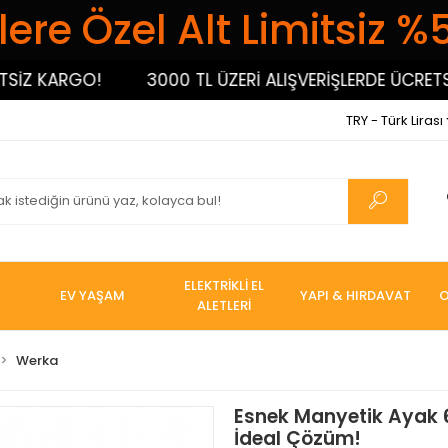
ere Özel Alt Limitsiz %
İZ KARGO!
3000 TL ÜZERİ ALIŞVERİŞLERDE ÜCRETSİZ
TRY - Türk Lirası
ELEKTRİKLİ EL
EV YAŞAM
YAPI & HIRDAVAT
O
ALETLERİ
Werka
Esnek Manyetik Ayak 6
İdeal Çözüm!