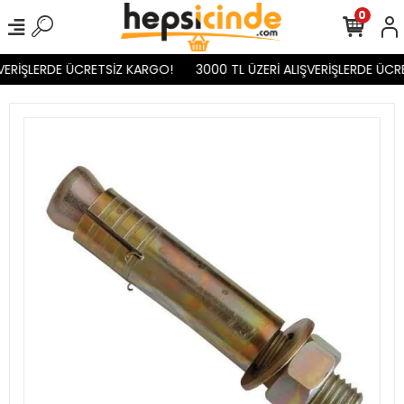
0
VERİŞLERDE ÜCRETSİZ KARGO!
3000 TL ÜZERİ ALIŞVERİŞLERDE ÜCR