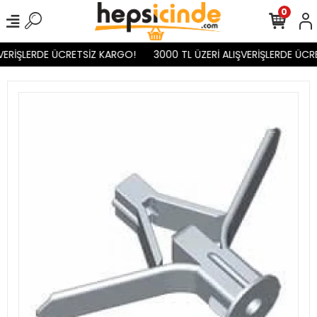
0
VERİŞLERDE ÜCRETSİZ KARGO!
3000 TL ÜZERİ ALIŞVERİŞLERDE ÜCR