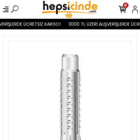
0
VERİŞLERDE ÜCRETSİZ KARGO!
3000 TL ÜZERİ ALIŞVERİŞLERDE ÜCR