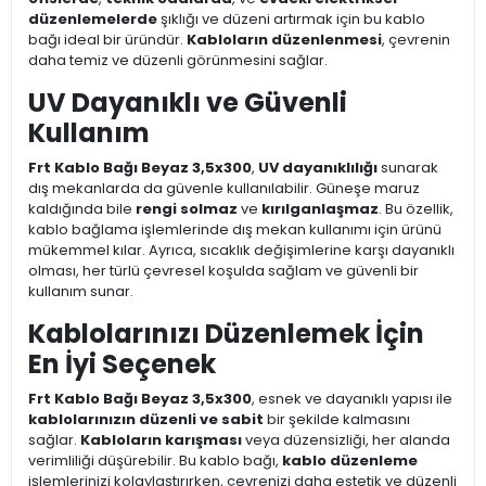
düzenlemelerde
şıklığı ve düzeni artırmak için bu kablo
bağı ideal bir üründür.
Kabloların düzenlenmesi
, çevrenin
daha temiz ve düzenli görünmesini sağlar.
UV Dayanıklı ve Güvenli
Kullanım
Frt Kablo Bağı Beyaz 3,5x300
,
UV dayanıklılığı
sunarak
dış mekanlarda da güvenle kullanılabilir. Güneşe maruz
kaldığında bile
rengi solmaz
ve
kırılganlaşmaz
. Bu özellik,
kablo bağlama işlemlerinde dış mekan kullanımı için ürünü
mükemmel kılar. Ayrıca, sıcaklık değişimlerine karşı dayanıklı
olması, her türlü çevresel koşulda sağlam ve güvenli bir
kullanım sunar.
Kablolarınızı Düzenlemek İçin
En İyi Seçenek
Frt Kablo Bağı Beyaz 3,5x300
, esnek ve dayanıklı yapısı ile
kablolarınızın düzenli ve sabit
bir şekilde kalmasını
sağlar.
Kabloların karışması
veya düzensizliği, her alanda
verimliliği düşürebilir. Bu kablo bağı,
kablo düzenleme
işlemlerinizi kolaylaştırırken, çevrenizi daha estetik ve düzenli