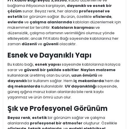
Frt Kablo Bağı Beyaz 3,5x300
, kablo düzenleme ve
bağlama ihtiyacınızı karşılayan,
dayanıklı ve esnek bir
çözüm
sunar. Beyaz renk, her alanda
profesyonel ve
estetik
bir görünüm sağlar. Bu ürün, özellikle
ofislerde
,
evlerde
ve
çalışma alanlarında
kabloları düzenlemek için
mükemmel bir tercihtir.
Kabloların karışması
ve
düzensizlik, çalışma ortamının verimliliğini olumsuz yönde
etkileyebilir; ancak Frt Kablo Bağı sayesinde kablolarınız her
zaman
düzenli
ve
güvenli
olacaktır.
Esnek ve Dayanıklı Yapı
Bu kablo bağı,
esnek yapısı
sayesinde kablolarınızı kolayca
sarar ve
güvenli bir şekilde sabitler
.
Naylon malzeme
kullanılarak üretilmiş olan bu ürün,
uzun ömürlü
ve
dayanıklı
bir kullanım sağlar. Hem
iç mekanlarda
hem de
dış mekanlarda
kullanılabilir.
UV dayanıklılığı
sayesinde,
güneş ışığına maruz kalan alanlarda bile renk kaybı
yaşanmaz ve ürün ömrü uzun olur.
Şık ve Profesyonel Görünüm
Beyaz renk
,
estetik
bir görünüm sağlar ve çalışma
alanlarında
profesyonel bir atmosfer
oluşturur. Özellikle
ofislerde
,
teknik odalarda
, ve
evdeki elektriksel