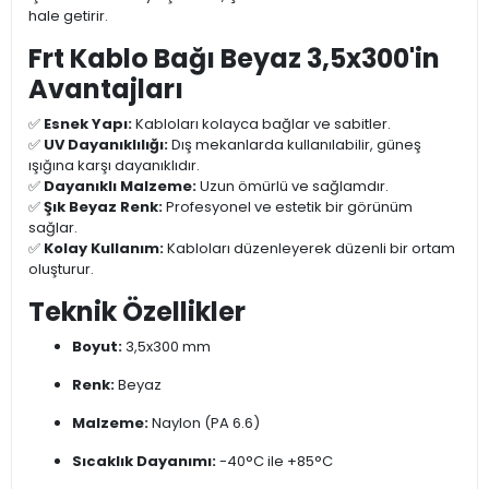
hale getirir.
Frt Kablo Bağı Beyaz 3,5x300'in
Avantajları
✅
Esnek Yapı:
Kabloları kolayca bağlar ve sabitler.
✅
UV Dayanıklılığı:
Dış mekanlarda kullanılabilir, güneş
ışığına karşı dayanıklıdır.
✅
Dayanıklı Malzeme:
Uzun ömürlü ve sağlamdır.
✅
Şık Beyaz Renk:
Profesyonel ve estetik bir görünüm
sağlar.
✅
Kolay Kullanım:
Kabloları düzenleyerek düzenli bir ortam
oluşturur.
Teknik Özellikler
Boyut:
3,5x300 mm
Renk:
Beyaz
Malzeme:
Naylon (PA 6.6)
Sıcaklık Dayanımı:
-40°C ile +85°C