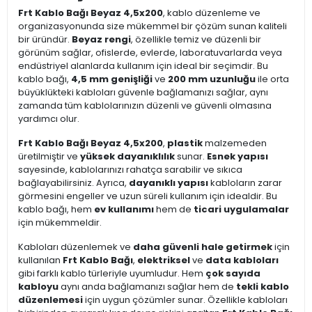
Frt Kablo Bağı Beyaz 4,5x200
, kablo düzenleme ve
organizasyonunda size mükemmel bir çözüm sunan kaliteli
bir üründür.
Beyaz rengi
, özellikle temiz ve düzenli bir
görünüm sağlar, ofislerde, evlerde, laboratuvarlarda veya
endüstriyel alanlarda kullanım için ideal bir seçimdir. Bu
kablo bağı,
4,5 mm genişliği
ve
200 mm uzunluğu
ile orta
büyüklükteki kabloları güvenle bağlamanızı sağlar, aynı
zamanda tüm kablolarınızın düzenli ve güvenli olmasına
yardımcı olur.
Frt Kablo Bağı Beyaz 4,5x200
,
plastik
malzemeden
üretilmiştir ve
yüksek dayanıklılık
sunar.
Esnek yapısı
sayesinde, kablolarınızı rahatça sarabilir ve sıkıca
bağlayabilirsiniz. Ayrıca,
dayanıklı yapısı
kabloların zarar
görmesini engeller ve uzun süreli kullanım için idealdir. Bu
kablo bağı, hem
ev kullanımı
hem de
ticari uygulamalar
için mükemmeldir.
Kabloları düzenlemek ve
daha güvenli hale getirmek
için
kullanılan
Frt Kablo Bağı
,
elektriksel
ve
data kabloları
gibi farklı kablo türleriyle uyumludur. Hem
çok sayıda
kabloyu
aynı anda bağlamanızı sağlar hem de
tekli kablo
düzenlemesi
için uygun çözümler sunar. Özellikle kabloları