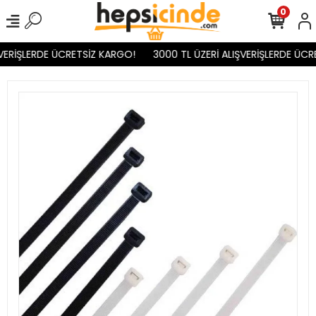
0
VERİŞLERDE ÜCRETSİZ KARGO!
3000 TL ÜZERİ ALIŞVERİŞLERDE ÜCR