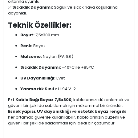
ortamla uyumlu.
✅
Sıcaklık Dayanımı:
Soğuk ve sıcak hava koşullarına
dayanıklı.
Teknik Özellikler:
Boyut:
7,5x300 mm
Renk:
Beyaz
Malzeme:
Naylon (PA 6.6)
Sıcaklık Dayanımı:
-40°C ile +85°C
UV Dayanıklılığı:
Evet
Yanmazlık Sınıfı:
UL94 V-2
Frt Kablo Bağı Beyaz 7,5x300
, kablolarınızı düzenlemek ve
güvenli bir şekilde sabitlemek için mükemmel bir üründür.
Esnek yapısı
,
UV dayanıklılığı
ve
estetik beyaz rengi
ile
her ortamda güvenle kullanılabilir. Kablolarınızın düzenli ve
güvenli bir şekilde saklanması için ideal bir çözümdür.