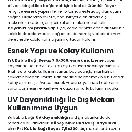
Frt Kablo Bağı Beyaz 7,5x300
, her türlü kabloyu güvenli ve
düzenli bir şekilde bağlamak için ideal bir üründür. Beyaz
rengi ve
esnek yapısı
ile her ortamda estetik açıdan uyum
sağlar. Ofislerden evlere, endüstriyel alanlardan dış
mekanlara kadar geniş bir kullanım alanına sahiptir.
Dayanıklı ve pratik
yapısıyla, kablolarınızın daha düzenli bir
şekilde depolanmasını sağlar, bu da hem iş yerlerinde hem
de evlerde kablo karmaşasını ortadan kaldırır.
Esnek Yapı ve Kolay Kullanım
Frt Kablo Bağı Beyaz 7,5x300
,
esnek malzeme
yapısı
sayesinde her boyuttaki kabloyu kolayca sabitleyebilirsiniz.
Hızlı ve pratik kullanım
sunar, böylece işlerinizi hızlı bir
şekilde halledebilirsiniz. Kablolarınızı sabitlemek hiç bu kadar
kolay olmamıştı. Ayrıca, esnek yapısı sayesinde kabloların
zarar görmesini engelleyerek uzun ömürlü kullanım sağlar.
UV Dayanıklılığı ile Dış Mekan
Kullanımına Uygun
Bu kablo bağı,
UV dayanıklılığı
ile dış mekanlarda da
rahatlıkla kullanılabilir.
Güneş ışınlarına karşı dayanıklı
olan
Frt Kablo Bağı Beyaz 7,5x300
, dış mekanlarda uzun