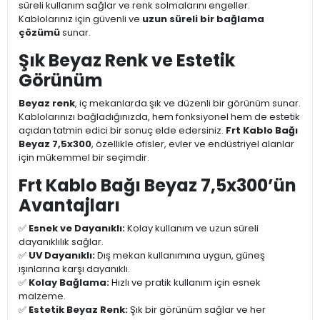
süreli kullanım sağlar ve renk solmalarını engeller.
Kablolarınız için güvenli ve
uzun süreli bir bağlama
çözümü
sunar.
Şık Beyaz Renk ve Estetik
Görünüm
Beyaz renk
, iç mekanlarda şık ve düzenli bir görünüm sunar.
Kablolarınızı bağladığınızda, hem fonksiyonel hem de estetik
açıdan tatmin edici bir sonuç elde edersiniz.
Frt Kablo Bağı
Beyaz 7,5x300
, özellikle ofisler, evler ve endüstriyel alanlar
için mükemmel bir seçimdir.
Frt Kablo Bağı Beyaz 7,5x300’ün
Avantajları
✅
Esnek ve Dayanıklı:
Kolay kullanım ve uzun süreli
dayanıklılık sağlar.
✅
UV Dayanıklı:
Dış mekan kullanımına uygun, güneş
ışınlarına karşı dayanıklı.
✅
Kolay Bağlama:
Hızlı ve pratik kullanım için esnek
malzeme.
✅
Estetik Beyaz Renk:
Şık bir görünüm sağlar ve her