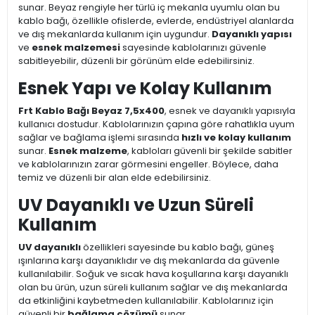
sunar. Beyaz rengiyle her türlü iç mekanla uyumlu olan bu
kablo bağı, özellikle ofislerde, evlerde, endüstriyel alanlarda
ve dış mekanlarda kullanım için uygundur.
Dayanıklı yapısı
ve
esnek malzemesi
sayesinde kablolarınızı güvenle
sabitleyebilir, düzenli bir görünüm elde edebilirsiniz.
Esnek Yapı ve Kolay Kullanım
Frt Kablo Bağı Beyaz 7,5x400
, esnek ve dayanıklı yapısıyla
kullanıcı dostudur. Kablolarınızın çapına göre rahatlıkla uyum
sağlar ve bağlama işlemi sırasında
hızlı ve kolay kullanım
sunar.
Esnek malzeme
, kabloları güvenli bir şekilde sabitler
ve kablolarınızın zarar görmesini engeller. Böylece, daha
temiz ve düzenli bir alan elde edebilirsiniz.
UV Dayanıklı ve Uzun Süreli
Kullanım
UV dayanıklı
özellikleri sayesinde bu kablo bağı, güneş
ışınlarına karşı dayanıklıdır ve dış mekanlarda da güvenle
kullanılabilir. Soğuk ve sıcak hava koşullarına karşı dayanıklı
olan bu ürün, uzun süreli kullanım sağlar ve dış mekanlarda
da etkinliğini kaybetmeden kullanılabilir. Kablolarınız için
güvenli bir
bağlama çözümü
sunar.