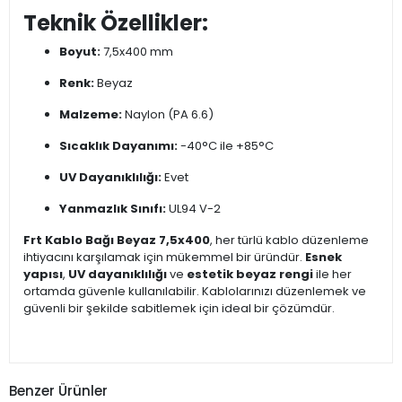
Teknik Özellikler:
Boyut:
7,5x400 mm
Renk:
Beyaz
Malzeme:
Naylon (PA 6.6)
Sıcaklık Dayanımı:
-40°C ile +85°C
UV Dayanıklılığı:
Evet
Yanmazlık Sınıfı:
UL94 V-2
Frt Kablo Bağı Beyaz 7,5x400
, her türlü kablo düzenleme
ihtiyacını karşılamak için mükemmel bir üründür.
Esnek
yapısı
,
UV dayanıklılığı
ve
estetik beyaz rengi
ile her
ortamda güvenle kullanılabilir. Kablolarınızı düzenlemek ve
güvenli bir şekilde sabitlemek için ideal bir çözümdür.
Benzer Ürünler