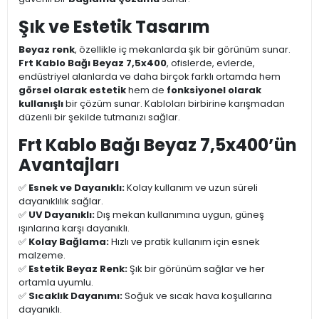
Şık ve Estetik Tasarım
Beyaz renk
, özellikle iç mekanlarda şık bir görünüm sunar.
Frt Kablo Bağı Beyaz 7,5x400
, ofislerde, evlerde,
endüstriyel alanlarda ve daha birçok farklı ortamda hem
görsel olarak estetik
hem de
fonksiyonel olarak
kullanışlı
bir çözüm sunar. Kabloları birbirine karışmadan
düzenli bir şekilde tutmanızı sağlar.
Frt Kablo Bağı Beyaz 7,5x400’ün
Avantajları
✅
Esnek ve Dayanıklı:
Kolay kullanım ve uzun süreli
dayanıklılık sağlar.
✅
UV Dayanıklı:
Dış mekan kullanımına uygun, güneş
ışınlarına karşı dayanıklı.
✅
Kolay Bağlama:
Hızlı ve pratik kullanım için esnek
malzeme.
✅
Estetik Beyaz Renk:
Şık bir görünüm sağlar ve her
ortamla uyumlu.
✅
Sıcaklık Dayanımı:
Soğuk ve sıcak hava koşullarına
dayanıklı.