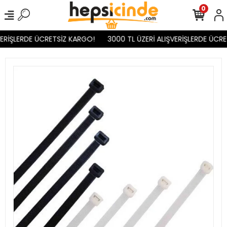
0
VERİŞLERDE ÜCRETSİZ KARGO!
3000 TL ÜZERİ ALIŞVERİŞLERDE ÜCRE