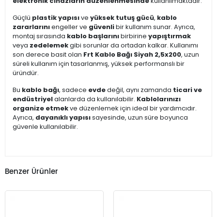
elektronik cihazların düzenlenmesinde
kullanılmaktadır.
Güçlü
plastik yapısı
ve
yüksek tutuş gücü
,
kablo
zararlarını
engeller ve
güvenli
bir kullanım sunar. Ayrıca,
montaj sırasında
kablo başlarını
birbirine
yapıştırmak
veya
zedelemek
gibi sorunlar da ortadan kalkar. Kullanımı
son derece basit olan
Frt Kablo Bağı Siyah 2,5x200
, uzun
süreli kullanım için tasarlanmış, yüksek performanslı bir
üründür.
Bu
kablo bağı
, sadece
evde
değil, aynı zamanda
ticari ve
endüstriyel
alanlarda da kullanılabilir.
Kablolarınızı
organize etmek
ve düzenlemek için ideal bir yardımcıdır.
Ayrıca,
dayanıklı yapısı
sayesinde, uzun süre boyunca
güvenle kullanılabilir.
Benzer Ürünler