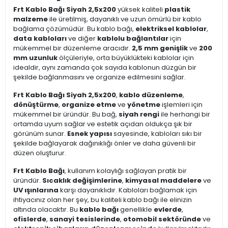
Frt Kablo Bağı Siyah 2,5x200
yüksek kaliteli
plastik
malzeme
ile üretilmiş, dayanıklı ve uzun ömürlü bir kablo
bağlama çözümüdür. Bu kablo bağı,
elektriksel kablolar
,
data kabloları
ve diğer
kablolu bağlantılar
için
mükemmel bir düzenleme aracıdır.
2,5 mm genişlik
ve
200
mm uzunluk
ölçüleriyle, orta büyüklükteki kablolar için
idealdir, aynı zamanda çok sayıda kablonun düzgün bir
şekilde bağlanmasını ve organize edilmesini sağlar.
Frt Kablo Bağı Siyah 2,5x200
,
kablo düzenleme
,
dönüştürme
,
organize etme
ve
yönetme
işlemleri için
mükemmel bir üründür. Bu bağ,
siyah rengi
ile herhangi bir
ortamda uyum sağlar ve estetik açıdan oldukça şık bir
görünüm sunar.
Esnek yapısı
sayesinde, kabloları sıkı bir
şekilde bağlayarak dağınıklığı önler ve daha güvenli bir
düzen oluşturur.
Frt Kablo Bağı
, kullanım kolaylığı sağlayan pratik bir
üründür.
Sıcaklık değişimlerine
,
kimyasal maddelere
ve
UV ışınlarına
karşı dayanıklıdır. Kabloları bağlamak için
ihtiyacınız olan her şey, bu kaliteli kablo bağı ile elinizin
altında olacaktır. Bu
kablo bağı
genellikle
evlerde
,
ofislerde
,
sanayi tesislerinde
,
otomobil sektöründe
ve