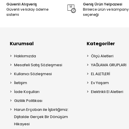
Güvenli Alışveriş
Geniş Ürün Yelpazesi
Güvenli ve kolay ödeme
Binlerce ürün ve kampan
sistemi
seçeneği
Kurumsal
Kategoriler
Hakkımızda
Ölçü Aletleri
Mesafeli Satış Sözleşmesi
YAĞLAMA GRUPLARI
Kullanıcı Sözleşmesi
EL ALETLERİ
İletişim
Ev Yaşam
İade Koşulları
Elektrikli El Aletleri
Gizlilik Politikası
Harun Erçoban ile İşbirliğimiz:
Dijitalde Gerçek Bir Dönüşüm
Hikayesi