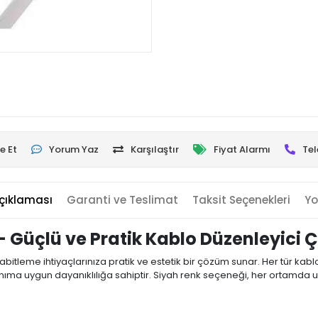
e Et
Yorum Yaz
Karşılaştır
Fiyat Alarmı
Tel
çıklaması
Garanti ve Teslimat
Taksit Seçenekleri
Yo
 - Güçlü ve Pratik Kablo Düzenleyici
bitleme ihtiyaçlarınıza pratik ve estetik bir çözüm sunar. Her tür kab
anıma uygun dayanıklılığa sahiptir. Siyah renk seçeneği, her ortamda 