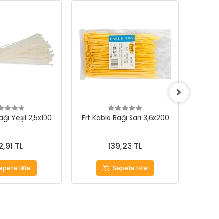
ağı Yeşil 2,5x100
Frt Kablo Bağı Sarı 3,6x200
Frt Ka
2,91 TL
139,23 TL
epete Ekle
Sepete Ekle