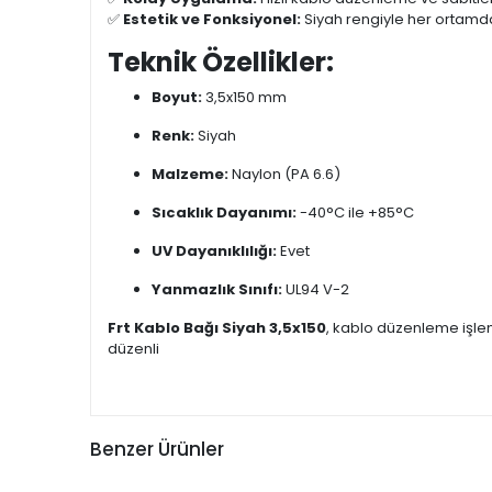
✅
Estetik ve Fonksiyonel:
Siyah rengiyle her ortamd
Teknik Özellikler:
Boyut:
3,5x150 mm
Renk:
Siyah
Malzeme:
Naylon (PA 6.6)
Sıcaklık Dayanımı:
-40°C ile +85°C
UV Dayanıklılığı:
Evet
Yanmazlık Sınıfı:
UL94 V-2
Frt Kablo Bağı Siyah 3,5x150
, kablo düzenleme işlem
düzenli
Benzer Ürünler