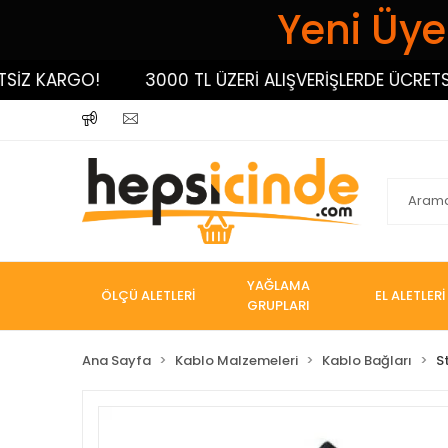
Yeni Üyel
 KARGO!
3000 TL ÜZERİ ALIŞVERİŞLERDE ÜCRETSİZ K
YAĞLAMA
ÖLÇÜ ALETLERİ
EL ALETLERİ
GRUPLARI
Ana Sayfa
Kablo Malzemeleri
Kablo Bağları
S