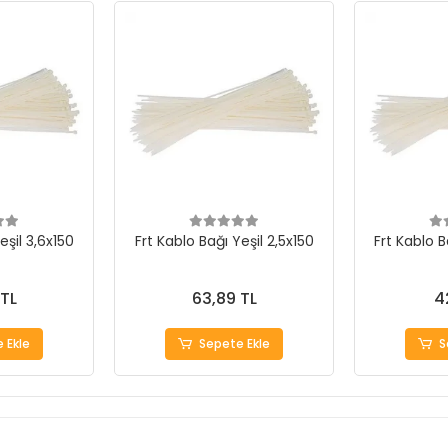
eşil 3,6x150
Frt Kablo Bağı Yeşil 2,5x150
Frt Kablo B
 TL
63,89 TL
4
 Ekle
Sepete Ekle
S