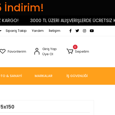
5 İndirim!
GO!
3000 TL ÜZERİ ALIŞVERİŞLERDE ÜCRETSİZ KARG
Sipariş Takip
Yardım
İletişim
0
Giriş Yap
Favorilerim
Sepetim
Üye Ol
TO & SANAYİ
MARKALAR
İŞ GÜVENLİĞİ
,5x150