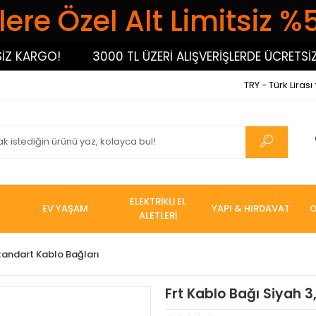
ere Özel Alt Limitsiz %
ARGO!
3000 TL ÜZERİ ALIŞVERİŞLERDE ÜCRETSİZ KAR
TRY - Türk Lirası
ELEKTRİKLİ EL
EV YAŞAM
YAPI & HIRDAVAT
O
ALETLERİ
tandart Kablo Bağları
Frt Kablo Bağı Siyah 3