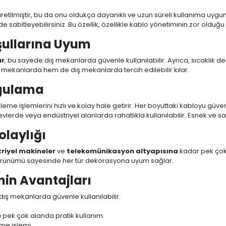
ilmiştir, bu da onu oldukça dayanıklı ve uzun süreli kullanıma uygun
de sabitleyebilirsiniz. Bu özellik, özellikle kablo yönetiminin zor olduğ
şullarına Uyum
ır
, bu sayede dış mekanlarda güvenle kullanılabilir. Ayrıca, sıcaklık de
 mekanlarda hem de dış mekanlarda tercih edilebilir kılar.
ygulama
nleme işlemlerini hızlı ve kolay hale getirir. Her boyuttaki kabloyu güv
, evlerde veya endüstriyel alanlarda rahatlıkla kullanılabilir. Esnek ve
olaylığı
riyel makineler
ve
telekomünikasyon altyapısına
kadar pek çok 
k görünümü sayesinde her tür dekorasyona uyum sağlar.
nin Avantajları
dış mekanlarda güvenle kullanılabilir.
a pek çok alanda pratik kullanım.
me işlemi.