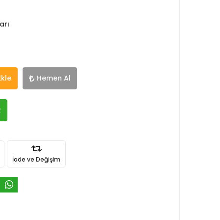
arı
Ekle
Hemen Al
R
İade ve Değişim