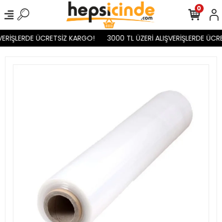
0
VERİŞLERDE ÜCRETSİZ KARGO!
3000 TL ÜZERİ ALIŞVERİŞLERDE ÜCR