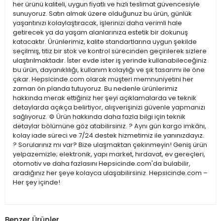
her ürünü kaliteli, uygun fiyatlı ve hızlı teslimat güvencesiyle
sunuyoruz. Satın almak üzere olduğunuz bu ürün, günlük
yaşantınızı kolaylaştıracak, işlerinizi daha verimli hale
getirecek ya da yaşam alanlarınıza estetik bir dokunuş
katacaktır. Ürünlerimiz, kalite standartlarına uygun şekilde
seçilmiş, titiz bir stok ve kontrol sürecinden geçirilerek sizlere
ulaştırılmaktadır. İster evde ister iş yerinde kullanabileceğiniz
bu ürün, dayanıklılığı, kullanım kolaylığı ve şık tasarımı ile öne
çıkar. Hepsicinde.com olarak müşteri memnuniyetini her
zaman ön planda tutuyoruz. Bu nedenle ürünlerimiz
hakkında merak ettiğiniz her şeyi açıklamalarda ve teknik
detaylarda açıkça belirtiyor, alışverişinizi güvenle yapmanızı
sağlıyoruz. ⚙️ Ürün hakkında daha fazla bilgi için teknik
detaylar bölümüne göz atabilirsiniz. ? Aynı gün kargo imkânı,
kolay iade süreci ve 7/24 destek hizmetimiz ile yanınızdayız.
? Sorularınız mı var? Bize ulaşmaktan çekinmeyin! Geniş ürün
yelpazemizle; elektronik, yapı market, hırdavat, ev gereçleri,
otomotiv ve daha fazlasını Hepsicinde.com'da bulabilir,
aradığınız her şeye kolayca ulaşabilirsiniz. Hepsicinde.com –
Her şey içinde!
Benzer Ürünler