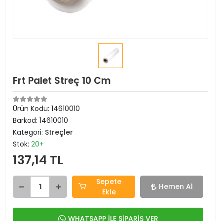
Frt Palet Streç 10 Cm
Ürün Kodu:
14610010
Barkod:
14610010
Kategori:
Streçler
Stok:
20+
137,14 TL
Sepete
Hemen Al
Ekle
WHATSAPP İLE SİPARİŞ VER