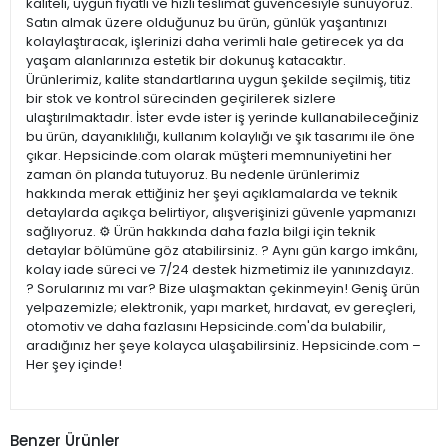
kaliteli, uygun fiyatlı ve hızlı teslimat güvencesiyle sunuyoruz.
Satın almak üzere olduğunuz bu ürün, günlük yaşantınızı
kolaylaştıracak, işlerinizi daha verimli hale getirecek ya da
yaşam alanlarınıza estetik bir dokunuş katacaktır.
Ürünlerimiz, kalite standartlarına uygun şekilde seçilmiş, titiz
bir stok ve kontrol sürecinden geçirilerek sizlere
ulaştırılmaktadır. İster evde ister iş yerinde kullanabileceğiniz
bu ürün, dayanıklılığı, kullanım kolaylığı ve şık tasarımı ile öne
çıkar. Hepsicinde.com olarak müşteri memnuniyetini her
zaman ön planda tutuyoruz. Bu nedenle ürünlerimiz
hakkında merak ettiğiniz her şeyi açıklamalarda ve teknik
detaylarda açıkça belirtiyor, alışverişinizi güvenle yapmanızı
sağlıyoruz. ⚙️ Ürün hakkında daha fazla bilgi için teknik
detaylar bölümüne göz atabilirsiniz. ? Aynı gün kargo imkânı,
kolay iade süreci ve 7/24 destek hizmetimiz ile yanınızdayız.
? Sorularınız mı var? Bize ulaşmaktan çekinmeyin! Geniş ürün
yelpazemizle; elektronik, yapı market, hırdavat, ev gereçleri,
otomotiv ve daha fazlasını Hepsicinde.com'da bulabilir,
aradığınız her şeye kolayca ulaşabilirsiniz. Hepsicinde.com –
Her şey içinde!
Benzer Ürünler