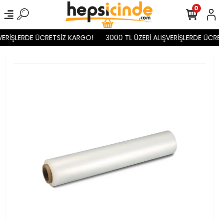
0
VERİŞLERDE ÜCRETSİZ KARGO!
3000 TL ÜZERİ ALIŞVERİŞLERDE ÜCR