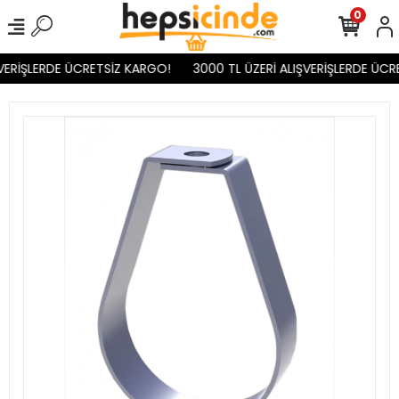
0
VERİŞLERDE ÜCRETSİZ KARGO!
3000 TL ÜZERİ ALIŞVERİŞLERDE ÜCR