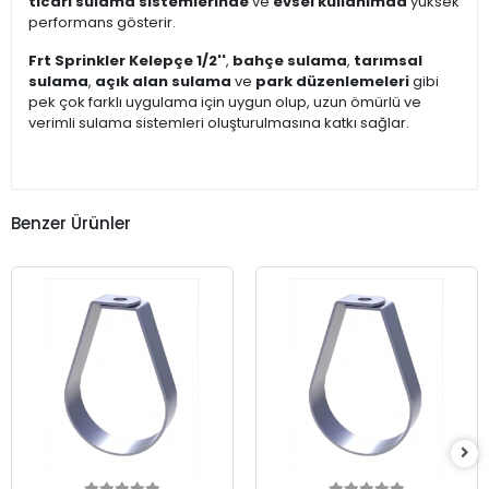
ticari sulama sistemlerinde
ve
evsel kullanımda
yüksek
performans gösterir.
Frt Sprinkler Kelepçe 1/2''
,
bahçe sulama
,
tarımsal
sulama
,
açık alan sulama
ve
park düzenlemeleri
gibi
pek çok farklı uygulama için uygun olup, uzun ömürlü ve
verimli sulama sistemleri oluşturulmasına katkı sağlar.
Benzer Ürünler