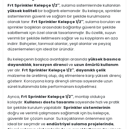
Frt Sprinkler Kelepçe 1/2''
, sulama sistemlerinde kullanılan
yüksek kaliteli
bir bağlantı elemanıdır. Bu kelepçe, sprinkler
sistemlerinin güvenli ve sağlam bir şekilde kurulmasına
olanak tanır.
Frt Sprinkler Kelepçe 1/2''
, sulama boruları ve
sprinkler başlıkları arasındaki bağlantıyı güvenli bir şekilde
sabitlemek için özel olarak tasarlanmıştır. Bu özellik, suyun
verimli bir şekilde iletilmesini sağlar ve su kayıplarını en aza
indirir. Bahçeler, tarımsal alanlar, yeşil alanlar ve peyzaj
düzenlemeleri için ideal bir üründür.
Bu kelepçenin başlıca avantajları arasında
yüksek basınca
dayanıklılık
,
korozyon direnci
ve
uzun ömürlü kullanım
yer alır.
Frt Sprinkler Kelepçe 1/2''
,
dayanıklı çelik
malzeme ile üretilmiş olup, dış etmenlere karşı yüksek direnç
gösterir. Korozyona karşı dirençli olması sayesinde uzun
süreli kullanımda bile performansını kaybetmez.
Ayrıca,
Frt Sprinkler Kelepçe 1/2''
, montajı oldukça
kolaydır.
Kullanıcı dostu tasarımı
sayesinde hızlı ve pratik
bir şekilde kurulum yapılabilir.
Sprinkler sistemlerinin
doğru ve verimli çalışmasını sağlamak için bu kelepçe,
güvenilir bir çözüm sunar. Su kaçaklarının önlenmesi için
ideal bir seçimdir ve
endüstriyel sulama projelerinde
,